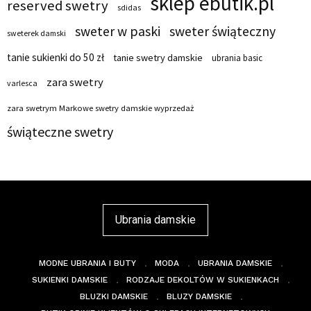
sklep ebutik.pl
reserved swetry
sdidas
sweter w paski
sweter świąteczny
sweterek damski
tanie sukienki do 50 zł
tanie swetry damskie
ubrania basic
zara swetry
varlesca
zara swetrym Markowe swetry damskie wyprzedaż
świąteczne swetry
Ubrania damskie
MODNE UBRANIA I BUTY
MODA
UBRANIA DAMSKIE
SUKIENKI DAMSKIE
RODZAJE DEKOLTÓW W SUKIENKACH
BLUZKI DAMSKIE
BLUZY DAMSKIE