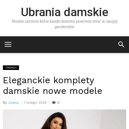
Ubrania damskie
Modne ubrania które każda kobieta powinna mieć w swojej
garderobie
TRENDY
Eleganckie komplety
damskie nowe modele
By
Joana
1 lutego 2025
0