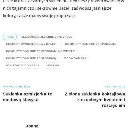
Ci się któraś z czarnych sukienek – będziesz prezentować się w
nich tajemniczo i seksownie. Jeżeli zaś wolisz jaśniejsze
kolory, także mamy swoje propozycje.
TAGS
ELEGANCKIE JESIENNE STYLIZACJE
KOMPLET DWUCZĘŚCIOWY DAMSKI
KOMPLETY DAMSKIE ZE SPODNIAMI
KOMPLETY DAMSKIE ZE SPODNIAMI NA WESELE
KOMPLETY DAMSKIE ZE SPÓDNICĄ
MODA DAMSKA
STYLIZACJE DO PRACY
UBRANIA
PREVIOUS ARTICLE
NEXT ARTICLE
Sukienka szmizjerka to
Zielona sukienka koktajlowa
modową klasyka
z ozdobnym kwiatem i
rozcięciem
Joana