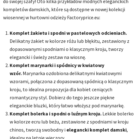
do swojej szafy! Oto kilka przykładów modnych eleganckich
kompletów damskich, które są dostępne w nowej kolekcji
wiosennej w hurtowni odzieży Factoryprice.eu:
Komplet żakietu i spodni w pastelowych odcieniach.
Delikatny żakiet w kolorze różu lub błękitu, zestawiony z
dopasowanymi spodniami o klasycznym kroju, tworzy
elegancki i świeży zestaw na wiosnę.
Komplet marynarki i spódnicy w kwiatowy
wzór.
Marynarka ozdobiona delikatnymi kwiatowymi
wzorami, połączona z dopasowaną spódnicą o klasycznym
kroju, to idealna propozycja dla kobiet ceniących
romantyczny styl. Dobierz do tego jeszcze piękne
eleganckie bluzki, który łatwo włożysz pod marynarkę.
Komplet bolerka i spodni o luźnym kroju.
Lekkie bolerko
w kolorze ecru lub beżu, zestawione z spodniami w kroju
chinos, tworzą swobodny i
elegancki komplet damski
,
idealny na letnie wieczory.