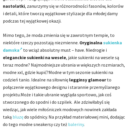
nastolatki
, zanurzymy się w różnorodności fasonów, kolorów
i detali, które tworzą wyjątkowe stylizacje dla młodej damy
podczas tej wyjątkowej okazji.
Mimo tego, że moda zmienia się w zawrotnym tempie, to
niektóre rzeczy pozostają niezmienne.
Oryginalna
sukienka
damska
to wciąż absolutny must – have. Niedrogie i
eleganckie sukienki na wesele
, j
akie sukienki na wesele są
teraz modne? Najmodniejsze ubrania w większych rozmiarach,
modne xxl, gdzie kupić?
Modne w tym sezonie sukienki na
codzień tanio. Idealne na siłownię
legginsy glamour
to
połączenie wyjątkowego designu i starannie przemyślanego
projektu.Może i takie ubranie wygląda sportowo, jak coś
stworzonego do spodni i do szpilek. Ale zdziwiłabyś się
wiedząc, jak wiele miłośniczek modowych nowinek zakłada
taką
bluzę
do spódnicy. Na przykład materiałowej mini, dodając
do tego modne sneakersy czy też
baleriny
.