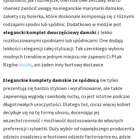
spodniami, jak i luźniejsze, oversize’owe zestawy. Warto
również zwrócić uwagę na eleganckie marynarki damskie,
żakiety czy bolerka, które doskonale komponują się z różnymi
rodzajami spodni lub spódnic. Dodatkowo w modzie jest
elegancki komplet dwuczęściowy damski
z lekko
rozkloszowanymi spodniami lub spódnicami. One dodają
lekkości i elegancji całej stylizacji. Tak szerokiego wyboru
modnych trendów w jednym miejscu nie zapewni Ci Ptak
Rzgów
bluzki
, ani żaden inny hurtowy dostawce.
Eleganckie komplety damskie ze spódnicą
nie tylko
prezentują się bardzo stylowo i wyrafinowanie, ale także
zapewniają wygodę i swobodę ruchu, co jest istotne podczas
długotrwałych uroczystości. Dlatego też, coraz więcej kobiet
decyduje się na tę formę ubioru, doceniając jej
wszechstronność i możliwość dostosowania do własnych
preferencji i sylwetki. Duży wybór od największego producenta
odzieży znajdziesz w hurtowni odzieży Factoryprice.eu, gdzie