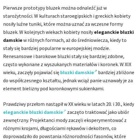
Pierwsze prototypy bluzek można odnaleźć już w
starożytności. W kulturach staroegipskich i greckich kobiety
nosiły luźne tuniki, które można uznać za wczesne formy
bluzek. W kolejnych wiekach kobiety nosiły
eleganckie bluzki
damskie
w różnych formach, aż do średniowiecza, kiedy to
stały się bardziej popularne w europejskiej modzie.
Renesansowe i barokowe bluzki stały się bardziej zdobne,
często wykonane z wyszukanych materiałów i koronek. W XIX
wieku, zaczęły pojawiać się
bluzki damskie
bardziej zbliżone
do współczesnego kształtu, jednak wciąż panie uznawały je za
element bielizny pod koronkowymi sukienkami.
Prawdziwy przełom nastąpił w XX wieku w latach 20. i 30., kiedy
eleganckie bluzki damskie
zaczęto traktować jako ubiór
zewnętrzny. Projektanci mody zaczęli eksperymentować z
różnymi krojami, długościami rękawów i dekoltem, co
doprowadziło do powstania różnorodności fasonów, które