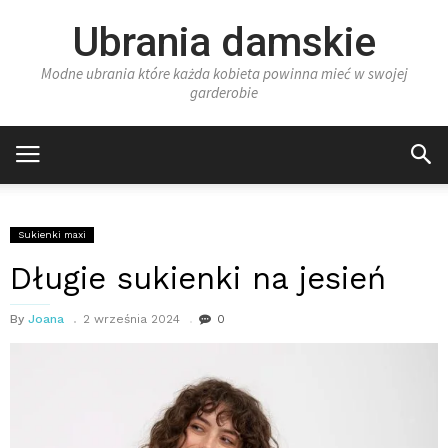
Ubrania damskie
Modne ubrania które każda kobieta powinna mieć w swojej
garderobie
Sukienki maxi
Długie sukienki na jesień
By
Joana
2 września 2024
0