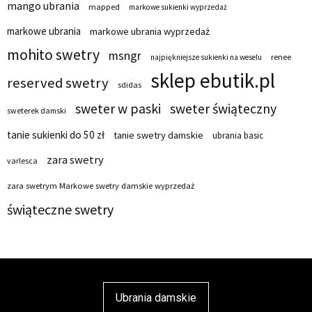
mango ubrania
mapped
markowe sukienki wyprzedaż
markowe ubrania
markowe ubrania wyprzedaż
mohito swetry
msngr
renee
najpiękniejsze sukienki na weselu
sklep ebutik.pl
reserved swetry
sdidas
sweter w paski
sweter świąteczny
sweterek damski
tanie sukienki do 50 zł
tanie swetry damskie
ubrania basic
zara swetry
varlesca
zara swetrym Markowe swetry damskie wyprzedaż
świąteczne swetry
Ubrania damskie