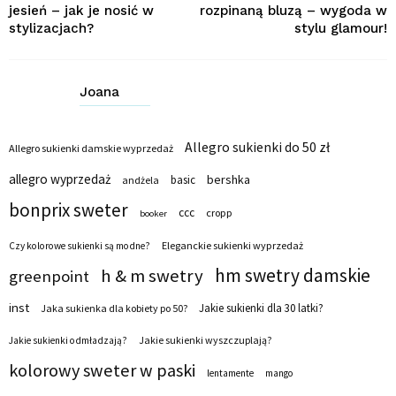
jesień – jak je nosić w
rozpinaną bluzą – wygoda w
stylizacjach?
stylu glamour!
Joana
Allegro sukienki do 50 zł
Allegro sukienki damskie wyprzedaż
allegro wyprzedaż
bershka
basic
andżela
bonprix sweter
ccc
cropp
booker
Eleganckie sukienki wyprzedaż
Czy kolorowe sukienki są modne?
hm swetry damskie
h & m swetry
greenpoint
inst
Jakie sukienki dla 30 latki?
Jaka sukienka dla kobiety po 50?
Jakie sukienki wyszczuplają?
Jakie sukienki odmładzają?
kolorowy sweter w paski
lentamente
mango