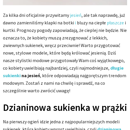
Za kilka dni oficjalnie przywitamy
jesień
, ale tak naprawdę, już
dawno zamieniliśmy klapki na botki
i
bluzy na ciepłe
płaszcze
i
kurtki. Prognozy pogody zapowiadają, że cieplej nie będzie. Nie
oznacza to, że kobiety muszą zrezygnować z lekkich,
zwiewnych sukienek, wręcz przeciwnie! Warto przygotować
nowe, stylowe modele, które będą królować jesienią. Dziś
nasze stylistki modowe przygotowały Wam coś wyjątkowego,
co kobiety uwielbiają najbardziej, czyli najmodniejsze,
długie
sukienki
na jesień
, które odpowiadają najgorętszym trendom
modowym. Zostań z nami na chwilę i sprawdź, na co
szczególnie warto zwrócić uwagę!
Dzianinowa sukienka w prążki
Na pierwszy ogień idzie jedna z najpopularniejszych modeli
sukienek, którą kobiety wprost uwielbiają, czyli
dzianinowa