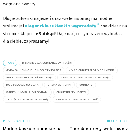
wełniane swetry.
Długie sukienki na jesień oraz wiele inspiracji na modne
stylizacje i
eleganckie sukienki z wyprzedaży
znajdziesz na
stronie sklepu –
eButik.pl
! Daj znać, co tym razem wybrałaś
dla siebie, zapraszamy!
TAGS
DZIANINOWA SUKIENKA W PRĄŻKI
JAKA SUKIENKA DLA KOBIETY PO 50?
JAKIE SUKIENKI DLA 30 LATKI?
JAKIE SUKIENKI ODMŁADZAJĄ?
JAKIE SUKIENKI WYSZCZUPLAJĄ?
KOSZULOWE SUKIENKI
ORSAY SUKIENKI
SUKIENKI
SUKIENKI MAXI Z FALBANAMI
SUKIENKI NA JESIEŃ
TO BĘDZIE MODNE JESIENIĄ
ZARA SUKIENKI WYPRZEDAŻ
PREVIOUS ARTICLE
NEXT ARTICLE
Modne koszule damskie na
Tureckie dresy welurowe z