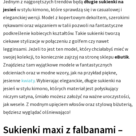
Jednym z najgorętszych trendów będą
długie sukienki na
jesień
w stylu kimono, które sprawdzą się i w casualowej i
eleganckiej wersji. Model z kopertowym dekoltem, szerokimi
rękawami oraz wiązaniem w talii pozwoli na fantastyczne
podkreślenie kobiecych kształtów. Takie sukienki tworzą
ciekawe stylizacje w połączeniu z golfem czy nawet
legginsami. Jeżeli to jest ten model, który chciałabyś mieć w
swojej kolekcji, to koniecznie zajrzyj na stronę sklepu
eButik
.
Znajdziesz tam wyjątkowe modele w fantastycznych
odcieniach oraz w modne wzory, jak na przykład piękne,
jesienne
kwiaty
. Wybierając eleganckie, długie sukienki na
jesień w stylu kimono, których materiał jest połyskujący
niczym satyna, śmiało możesz założyć na ważne uroczystości,
jak wesele. Z modnym upięciem włosów oraz stylową biżuterią,
będziesz wyglądać olśniewająco!
Sukienki maxi z falbanami –