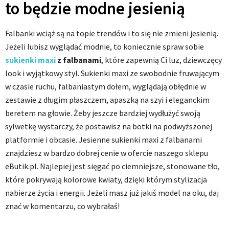
to będzie modne jesienią
Falbanki wciąż są na topie trendów i to się nie zmieni jesienią.
Jeżeli lubisz wyglądać modnie, to koniecznie spraw sobie
sukienki maxi
z falbanami
, które zapewnią Ci luz, dziewczęcy
look i wyjątkowy styl. Sukienki maxi ze swobodnie fruwającym
w czasie ruchu, falbaniastym dołem, wyglądają obłędnie w
zestawie z długim płaszczem, apaszką na szyi i eleganckim
beretem na głowie. Żeby jeszcze bardziej wydłużyć swoją
sylwetkę wystarczy, że postawisz na botki na podwyższonej
platformie i obcasie. Jesienne sukienki maxi z falbanami
znajdziesz w bardzo dobrej cenie w ofercie naszego sklepu
eButik.pl. Najlepiej jest sięgać po ciemniejsze, stonowane tło,
które pokrywają kolorowe kwiaty, dzięki którym stylizacja
nabierze życia i energii. Jeżeli masz już jakiś model na oku, daj
znać w komentarzu, co wybrałaś!