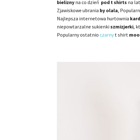
bielizny
na co dzień
pod t shirts
na la
Zjawiskowe ubrania
by olala
, Popular
Najlepsza internetowa hurtownia
kar
niepowtarzalne sukienki
szmizjerki
, 
Popularny ostatnio
czarny
t shirt
moon