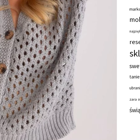
mark
moh
najpięk
res
sk
swe
tanie
ubrani
zara 
świ