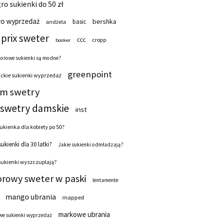
ro sukienki do 50 zł
ro wyprzedaż
bershka
basic
andżela
prix sweter
ccc
cropp
booker
lorowe sukienki są modne?
greenpoint
ckie sukienki wyprzedaż
 m swetry
swetry damskie
inst
ukienka dla kobiety po 50?
sukienki dla 30 latki?
Jakie sukienki odmładzają?
sukienki wyszczuplają?
orowy sweter w paski
lentamente
mango ubrania
mapped
markowe ubrania
e sukienki wyprzedaż