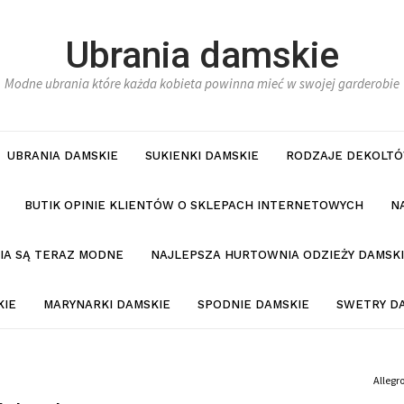
Ubrania damskie
Modne ubrania które każda kobieta powinna mieć w swojej garderobie
UBRANIA DAMSKIE
SUKIENKI DAMSKIE
RODZAJE DEKOLTÓ
BUTIK OPINIE KLIENTÓW O SKLEPACH INTERNETOWYCH
N
NIA SĄ TERAZ MODNE
NAJLEPSZA HURTOWNIA ODZIEŻY DAMSKI
KIE
MARYNARKI DAMSKIE
SPODNIE DAMSKIE
SWETRY D
Allegr