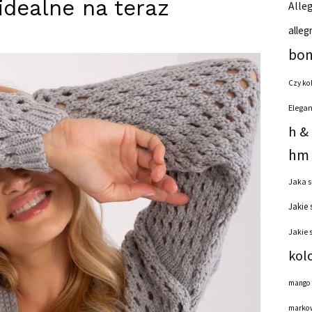
idealne na teraz
Alleg
alleg
bon
Czy ko
Elegan
h &
hm 
Jaka s
Jakie 
Jakie 
kol
mango
markow