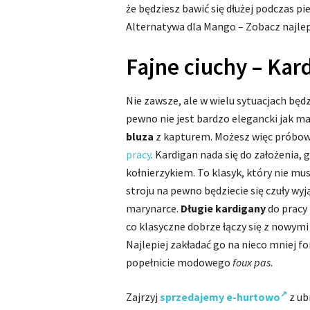
że będziesz bawić się dłużej podczas p
Alternatywa dla Mango – Zobacz najle
Fajne ciuchy – Kar
Nie zawsze, ale w wielu sytuacjach będz
pewno nie jest bardzo elegancki jak mar
bluza
z kapturem. Możesz więc próbowa
pracy
. Kardigan nada się do założenia, 
kołnierzykiem. To klasyk, który nie m
stroju na pewno będziecie się czuły wy
marynarce.
Długie kardigany
do pracy
co klasyczne dobrze łączy się z nowymi
Najlepiej zakładać go na nieco mniej f
popełnicie modowego
foux pas
.
Zajrzyj
sprzedajemy e-hurtowo
z ub