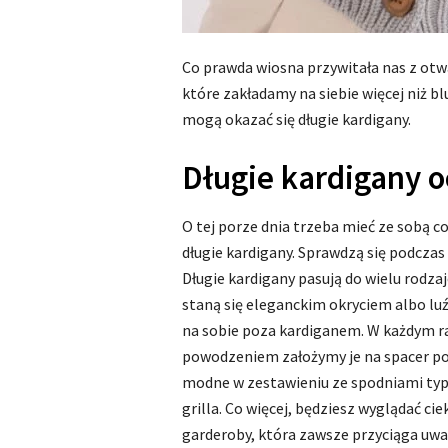
Co prawda wiosna przywitała nas z otwa
które zakładamy na siebie więcej niż 
mogą okazać się długie kardigany.
Długie kardigany o
O tej porze dnia trzeba mieć ze sobą c
długie kardigany. Sprawdzą się podczas 
Długie kardigany pasują do wielu rodza
staną się eleganckim okryciem albo lu
na sobie poza kardiganem. W każdym raz
powodzeniem założymy je na spacer po 
modne w zestawieniu ze spodniami typu
grilla. Co więcej, będziesz wyglądać ci
garderoby, która zawsze przyciąga uwa