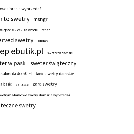
owe ubrania wyprzedaż
ito swetry
msngr
renee
niejsze sukienki na weselu
erved swetry
sdidas
lep ebutik.pl
sweterek damski
ter w paski
sweter świąteczny
 sukienki do 50 zł
tanie swetry damskie
zara swetry
a basic
varlesca
swetrym Markowe swetry damskie wyprzedaż
ąteczne swetry