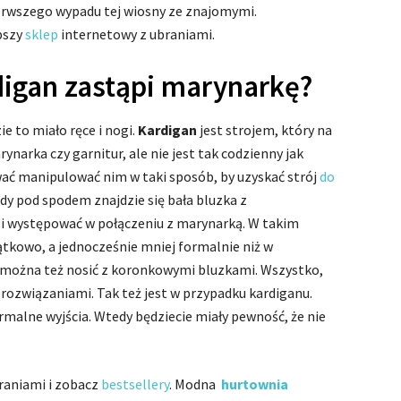
ierwszego wypadu tej wiosny ze znajomymi.
pszy
sklep
internetowy z ubraniami.
digan zastąpi marynarkę?
ie to miało ręce i nogi.
Kardigan
jest strojem, który na
ynarka czy garnitur, ale nie jest tak codzienny jak
ć manipulować nim w taki sposób, by uzyskać strój
do
gdy pod spodem znajdzie się bała bluzka z
usi występować w połączeniu z marynarką. W takim
jątkowo, a jednocześnie mniej formalnie niż w
 można też nosić z koronkowymi bluzkami. Wszystko,
 rozwiązaniami. Tak też jest w przypadku kardiganu.
ormalne wyjścia. Wtedy będziecie miały pewność, że nie
raniami i zobacz
bestsellery
. Modna
hurtownia