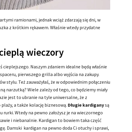
rtymi ramionami, jednak wciąż zdarzają się dni, w
bluzka z krótkim rękawem. Właśnie wtedy przydatne
cieplą wieczory
oś cieplejszego. Naszym zdaniem idealne będą właśnie
spaceru, pierwszego grilla albo wyjścia na zakupy.
jów stylu. Też zauważyłaś, że w odpowiednim połączeniu
źną narzutką? Wiele zależy od tego, co będziemy miały
ie jest to ubranie na tyle uniwersalne, że z
plaży, a także kolację biznesową.
Długie kardigany
są
 rurki. Wtedy na pewno założysz je na wieczornego
ekawie i niebanalnie. Kardigan to bowiem taka część
gę. Damski kardigan na pewno doda Ci otuchy i sprawi,