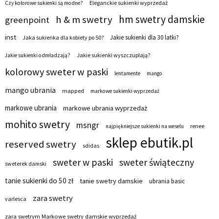
Eleganckie sukienki wyprzedaż
Czy kolorowe sukienki są modne?
hm swetry damskie
h & m swetry
greenpoint
inst
Jakie sukienki dla 30 latki?
Jaka sukienka dla kobiety po 50?
Jakie sukienki wyszczuplają?
Jakie sukienki odmładzają?
kolorowy sweter w paski
lentamente
mango
mango ubrania
mapped
markowe sukienki wyprzedaż
markowe ubrania
markowe ubrania wyprzedaż
mohito swetry
msngr
renee
najpiękniejsze sukienki na weselu
sklep ebutik.pl
reserved swetry
sdidas
sweter w paski
sweter świąteczny
sweterek damski
tanie sukienki do 50 zł
tanie swetry damskie
ubrania basic
zara swetry
varlesca
zara swetrym Markowe swetry damskie wyprzedaż