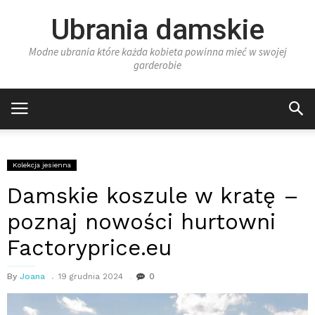
Ubrania damskie
Modne ubrania które każda kobieta powinna mieć w swojej
garderobie
Kolekcja jesienna
Damskie koszule w kratę –
poznaj nowości hurtowni
Factoryprice.eu
By
Joana
19 grudnia 2024
0