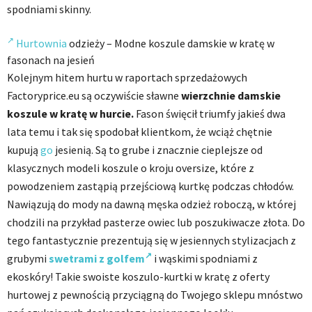
spodniami skinny.
Hurtownia
odzieży – Modne koszule damskie w kratę w
fasonach na jesień
Kolejnym hitem hurtu w raportach sprzedażowych
Factoryprice.eu są oczywiście sławne
wierzchnie damskie
koszule w kratę w hurcie.
Fason święcił triumfy jakieś dwa
lata temu i tak się spodobał klientkom, że wciąż chętnie
kupują
go
jesienią. Są to grube i znacznie cieplejsze od
klasycznych modeli koszule o kroju oversize, które z
powodzeniem zastąpią przejściową kurtkę podczas chłodów.
Nawiązują do mody na dawną męska odzież roboczą, w której
chodzili na przykład pasterze owiec lub poszukiwacze złota. Do
tego fantastycznie prezentują się w jesiennych stylizacjach z
grubymi
swetrami z golfem
i wąskimi spodniami z
ekoskóry! Takie swoiste koszulo-kurtki w kratę z oferty
hurtowej z pewnością przyciągną do Twojego sklepu mnóstwo