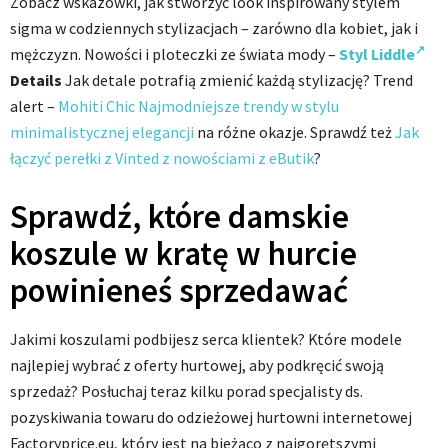
Zobacz wskazówki, jak stworzyć look inspirowany stylem
sigma w codziennych stylizacjach – zarówno dla kobiet, jak i
mężczyzn. Nowości i ploteczki ze świata mody –
Styl Liddle
Details
Jak detale potrafią zmienić każdą stylizację? Trend
alert –
Mohiti Chic Najmodniejsze trendy w stylu
minimalistycznej elegancji
na różne okazje. Sprawdź też
Jak
łączyć perełki z Vinted z nowościami z eButik
?
Sprawdź, które damskie
koszule w kratę w hurcie
powinieneś sprzedawać
Jakimi koszulami podbijesz serca klientek? Które modele
najlepiej wybrać z oferty hurtowej, aby podkręcić swoją
sprzedaż? Posłuchaj teraz kilku porad specjalisty ds.
pozyskiwania towaru do odzieżowej hurtowni internetowej
Factoryprice.eu, który jest na bieżąco z najgorętszymi