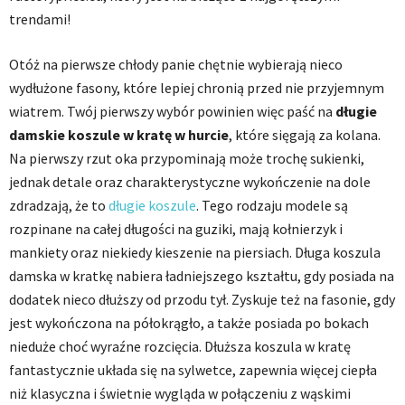
trendami!
Otóż na pierwsze chłody panie chętnie wybierają nieco
wydłużone fasony, które lepiej chronią przed nie przyjemnym
wiatrem. Twój pierwszy wybór powinien więc paść na
długie
damskie koszule w kratę w hurcie
, które sięgają za kolana.
Na pierwszy rzut oka przypominają może trochę sukienki,
jednak detale oraz charakterystyczne wykończenie na dole
zdradzają, że to
długie koszule
. Tego rodzaju modele są
rozpinane na całej długości na guziki, mają kołnierzyk i
mankiety oraz niekiedy kieszenie na piersiach. Długa koszula
damska w kratkę nabiera ładniejszego kształtu, gdy posiada na
dodatek nieco dłuższy od przodu tył. Zyskuje też na fasonie, gdy
jest wykończona na półokrągło, a także posiada po bokach
nieduże choć wyraźne rozcięcia. Dłuższa koszula w kratę
fantastycznie układa się na sylwetce, zapewnia więcej ciepła
niż klasyczna i świetnie wygląda w połączeniu z wąskimi