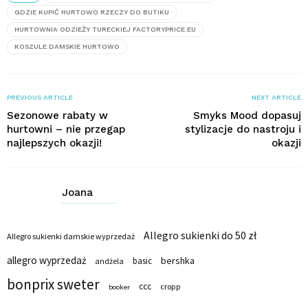
GDZIE KUPIĆ HURTOWO RZECZY DO BUTIKU
HURTOWNIA ODZIEŻY TURECKIEJ FACTORYPRICE.EU
KOSZULE DAMSKIE HURTOWO
PREVIOUS ARTICLE
NEXT ARTICLE
Sezonowe rabaty w
Smyks Mood dopasuj
hurtowni – nie przegap
stylizacje do nastroju i
najlepszych okazji!
okazji
Joana
Allegro sukienki do 50 zł
Allegro sukienki damskie wyprzedaż
allegro wyprzedaż
bershka
basic
andżela
bonprix sweter
ccc
cropp
booker