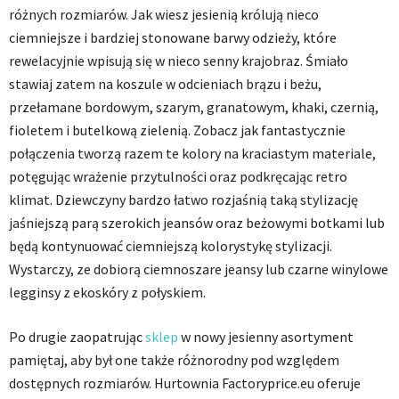
różnych rozmiarów. Jak wiesz jesienią królują nieco
ciemniejsze i bardziej stonowane barwy odzieży, które
rewelacyjnie wpisują się w nieco senny krajobraz. Śmiało
stawiaj zatem na koszule w odcieniach brązu i beżu,
przełamane bordowym, szarym, granatowym, khaki, czernią,
fioletem i butelkową zielenią. Zobacz jak fantastycznie
połączenia tworzą razem te kolory na kraciastym materiale,
potęgując wrażenie przytulności oraz podkręcając retro
klimat. Dziewczyny bardzo łatwo rozjaśnią taką stylizację
jaśniejszą parą szerokich jeansów oraz beżowymi botkami lub
będą kontynuować ciemniejszą kolorystykę stylizacji.
Wystarczy, ze dobiorą ciemnoszare jeansy lub czarne winylowe
legginsy z ekoskóry z połyskiem.
Po drugie zaopatrując
sklep
w nowy jesienny asortyment
pamiętaj, aby był one także różnorodny pod względem
dostępnych rozmiarów. Hurtownia Factoryprice.eu oferuje