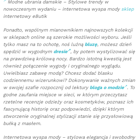
Modne ubrania damskie – Stylowe trendy w
nowoczesnym wydaniu – internetowa wyspa mody
sklep
internetowy eButik
Ponadto, wspólnym mianownikiem najnowszych kolekcji
w sklepach online są szerokie możliwości wyboru. Jeśli
tylko masz na to ochotę, noś luźną
bluzę
, możesz dzień
spędzić w wygodnym
dresie
, by potem wystylizować się
na prawdziwą królową nocy. Bardzo istotną kwestią jest
również połączenie wygody i oryginalnego wyglądu.
Uwielbiasz zabawę modą? Chcesz dodać blasku
codziennemu wizerunkowi? Dokonywanie ważnych zmian
w swojej szafie rozpocznij od lektury
bloga o modzie
. To
godne zaufania miejsce w sieci, w którym przeczytasz
rzetelne recenzje odzieży oraz kosmetyków, poznasz ich
fascynującą historię oraz podpowiedzi, dzięki którym
stworzenie oryginalnej stylizacji stanie się przysłowiową
bułką z masłem.
Internetowa wyspa mody – stylowa elegancja i swobodny