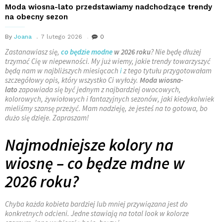
Moda wiosna-lato przedstawiamy nadchodzące trendy
na obecny sezon
By
Joana
7 lutego 2026
0
Zastanawiasz się,
co będzie modne
w 2026 roku
? Nie będę dłużej
trzymać Cię w niepewności. My już wiemy, jakie trendy towarzyszyć
będą nam w najbliższych miesiącach
i
z tego tytułu przygotowałam
szczegółowy opis, który wszystko Ci wyłoży.
Moda wiosna-
lato
zapowiada się być jednym z najbardziej owocowych,
kolorowych, żywiołowych i fantazyjnych sezonów, jaki kiedykolwiek
mieliśmy szansę przeżyć. Mam nadzieję, że jesteś na to gotowa, bo
dużo się dzieje. Zapraszam!
Najmodniejsze kolory na
wiosnę – co będze mdne w
2026 roku?
Chyba każda kobieta bardziej lub mniej przywiązana jest do
konkretnych odcieni. Jedne stawiają na total look w kolorze