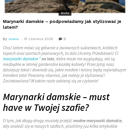
Moda
Marynarki damskie – podpowiadamy jak stylizować je
latem?
By
Joana
15 czerwca 2026
0
Choć latem mówi się głównie o zwiewnych sukienkach, krótkich
topach oraz szortach jeansowych, to dziś chcemy Przedstawić Ci
marynarki damskie
na lato
, które może nie wyglądają, ale są
niezbędne w letniej garderobie każdej kobiety! Przeczytaj nasz
dzisiejszy tekst i dowiedz się, jakie modele i kolory będą największym
trendem lata! Powiemy również, jak należy je stylizować!
Zaciekawiona? W takim razie zabieraj się za czytanie!
Marynarki damskie – must
have w Twojej szafie?
O tym, jak długą drogę musiały przejść
modne marynarki damskie
,
aby znaleźć się w naszych szafach, pisaliśmy już kilka artykułów