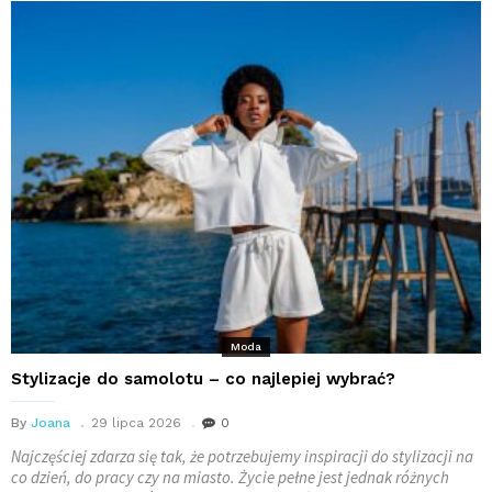
Moda
Stylizacje do samolotu – co najlepiej wybrać?
By
Joana
29 lipca 2026
0
Najczęściej zdarza się tak, że potrzebujemy inspiracji do stylizacji na
co dzień, do pracy czy na miasto. Życie pełne jest jednak różnych