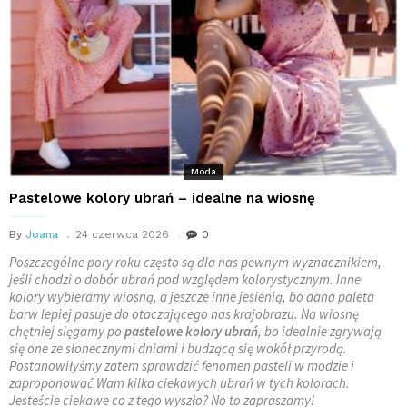
Moda
Pastelowe kolory ubrań – idealne na wiosnę
By
Joana
24 czerwca 2026
0
Poszczególne pory roku często są dla nas pewnym wyznacznikiem,
jeśli chodzi o dobór ubrań pod względem kolorystycznym. Inne
kolory wybieramy wiosną, a jeszcze inne jesienią, bo dana paleta
barw lepiej pasuje do otaczającego nas krajobrazu. Na wiosnę
chętniej sięgamy po
pastelowe kolory ubrań
, bo idealnie zgrywają
się one ze słonecznymi dniami i budzącą się wokół przyrodą.
Postanowiłyśmy zatem sprawdzić fenomen pasteli w modzie i
zaproponować Wam kilka ciekawych ubrań w tych kolorach.
Jesteście ciekawe co z tego wyszło? No to zapraszamy!