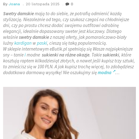
By
Joana
20 listopada 2025
0
Swetry damskie
mają to do siebie, że potrafią odmienić każdą
stylizację. Niezależnie od tego, czy szukasz czegoś na chłodniejsze
dni, czy po prostu chcesz dodać swojemu outfitowi odrobinę
elegancji, idealnie dopasowany sweter jest kluczowy. Dlatego
właśnie
swetry damskie
z naszej oferty, jak pomarańczowo-biały
luźny
kardigan
w
paski
, cieszą się taką popularnością.
W sklepie internetowym eButik.pl spełniają się Wasze najpiękniejsze
sny – tanie
i
modne
sukienki na różne okazje
. Takie
sukienki
, które
kosztują raptem kilkadziesiąt złotych, a nawet jeśli kupisz trzy sztuki,
to zmieścisz się w 100 PLN. A jak kupisz trochę więcej, to zdobędziesz
dodatkowo darmową wysyłkę! Nie oszukujmy się
modna
…