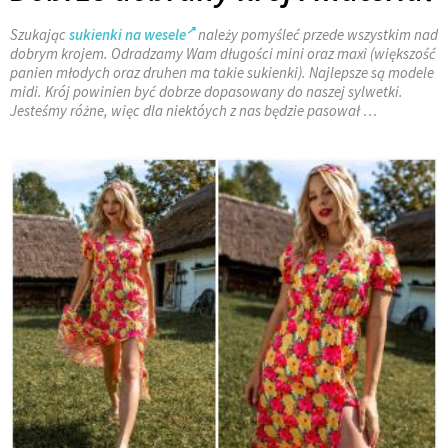
Szukając
sukienki na wesele
należy pomyśleć przede wszystkim nad
dobrym krojem. Odradzamy Wam długości mini oraz maxi (większość
panien młodych oraz druhen ma takie sukienki). Najlepsze są modele
midi. Krój powinien być dobrze dopasowany do naszej sylwetki.
Jesteśmy różne, więc dla niektóych z nas będzie pasował …