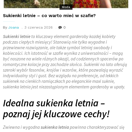
Moda
Sukienki letnie – co warto mieć w szafie?
By
Joana
3 czerwca 2026
0
Sukienki letnie
to kluczowy element garderoby każdej kobiety
podczas ciepłych miesięcy! Stanowią nie tylko wygodne i
przewiewne rozwiązanie, ale także symbol letniej swobody i
kobiecości. Ich istotność w szafie wynika z uniwersalności – mogą
być noszone na wiele różnych okazji, od codziennych spacerów po
romantyczne kolacje przy zachodzie słońca. Sukienki na lato oferują
szeroki wybór fasonów, krojów i wzorów, które pozwalają wyrazić
indywidualny styl i gust. Bez względu na preferencje, od lekkich
sukienek na cienkich ramiączkach po eleganckie maxi suknie,
sukienka letnia jest niezastąpionym elementem garderoby w upały.
Idealna sukienka letnia –
poznaj jej kluczowe cechy!
Zwiewna i wygodna
sukienka letnia
powinna charakteryzować się