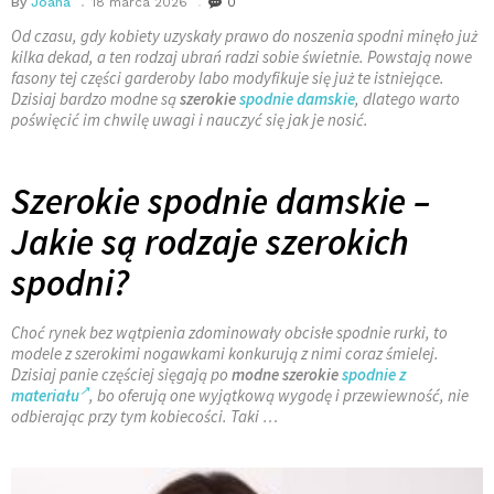
By
Joana
18 marca 2026
0
Od czasu, gdy kobiety uzyskały prawo do noszenia spodni minęło już
kilka dekad, a ten rodzaj ubrań radzi sobie świetnie. Powstają nowe
fasony tej części garderoby labo modyfikuje się już te istniejące.
Dzisiaj bardzo modne są
szerokie
spodnie damskie
, dlatego warto
poświęcić im chwilę uwagi i nauczyć się jak je nosić.
Szerokie spodnie damskie –
Jakie są rodzaje szerokich
spodni?
Choć rynek bez wątpienia zdominowały obcisłe spodnie rurki, to
modele z szerokimi nogawkami konkurują z nimi coraz śmielej.
Dzisiaj panie częściej sięgają po
modne
szerokie
spodnie z
materiału
, bo oferują one wyjątkową wygodę i przewiewność, nie
odbierając przy tym kobiecości. Taki …