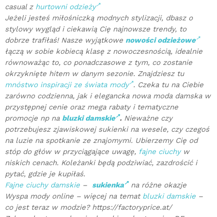
casual z
hurtowni odzieży
Jeżeli jesteś miłośniczką modnych stylizacji, dbasz o
stylowy wygląd i ciekawią Cię najnowsze trendy, to
dobrze trafiłaś! Nasze wyjątkowe
nowości odzieżowe
łączą w sobie kobiecą klasę z nowoczesnością, idealnie
równoważąc to, co ponadczasowe z tym, co zostanie
okrzyknięte hitem w danym sezonie. Znajdziesz tu
mnóstwo inspiracji ze świata mody
. Czeka tu na Ciebie
zarówno codzienna, jak i elegancka nowa moda damska w
przystępnej cenie oraz mega rabaty i tematyczne
promocje np na
bluzki damskie
.
Nieważne czy
potrzebujesz zjawiskowej sukienki na wesele, czy czegoś
na luzie na spotkanie ze znajomymi. Ubierzemy Cię od
stóp do głów w przyciągające uwagę,
fajne ciuchy
w
niskich cenach. Koleżanki będą podziwiać, zazdrościć i
pytać, gdzie je kupiłaś.
Fajne ciuchy damskie
–
sukienka
na różne okazje
Wyspa mody online – więcej na temat
bluzki damskie
–
co jest teraz w modzie? https://factoryprice.at/