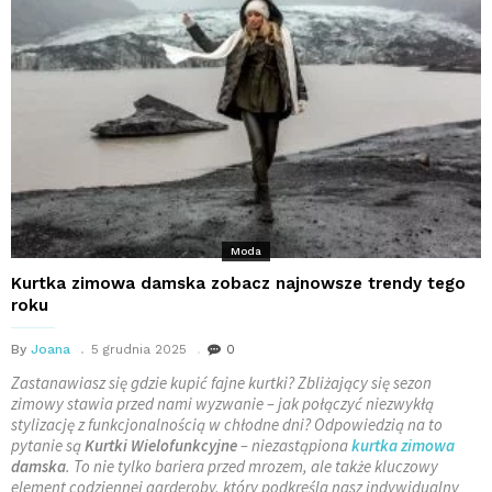
Moda
Kurtka zimowa damska zobacz najnowsze trendy tego
roku
By
Joana
5 grudnia 2025
0
Zastanawiasz się gdzie kupić fajne kurtki? Zbliżający się sezon
zimowy stawia przed nami wyzwanie – jak połączyć niezwykłą
stylizację z funkcjonalnością w chłodne dni? Odpowiedzią na to
pytanie są
Kurtki Wielofunkcyjne
– niezastąpiona
kurtka zimowa
damska
. To nie tylko bariera przed mrozem, ale także kluczowy
element codziennej garderoby, który podkreśla nasz indywidualny