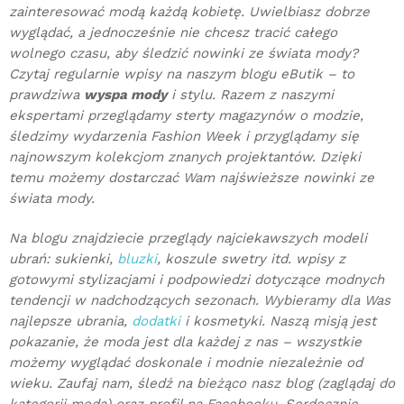
zainteresować modą każdą kobietę. Uwielbiasz dobrze
wyglądać, a jednocześnie nie chcesz tracić całego
wolnego czasu, aby śledzić nowinki ze świata mody?
Czytaj regularnie wpisy na naszym blogu eButik – to
prawdziwa
wyspa mody
i stylu. Razem z naszymi
ekspertami przeglądamy sterty magazynów o modzie,
śledzimy wydarzenia Fashion Week i przyglądamy się
najnowszym kolekcjom znanych projektantów. Dzięki
temu możemy dostarczać Wam najświeższe nowinki ze
świata mody.
Na blogu znajdziecie przeglądy najciekawszych modeli
ubrań: sukienki,
bluzki
, koszule swetry itd. wpisy z
gotowymi stylizacjami i podpowiedzi dotyczące modnych
tendencji w nadchodzących sezonach. Wybieramy dla Was
najlepsze ubrania,
dodatki
i kosmetyki. Naszą misją jest
pokazanie, że moda jest dla każdej z nas – wszystkie
możemy wyglądać doskonale i modnie niezależnie od
wieku. Zaufaj nam, śledź na bieżąco nasz blog (zaglądaj do