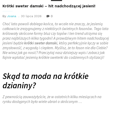
Krótki sweter damski – hit nadchodzącej jesieni!
By
Joana
30 lipca 2026
0
Choć lato powoli dobiega końca, to wcale nie znaczy, że jesienią
całkowicie zrezygnujemy z niektórych świetnych fasonów. Tego lata
królowały skrócone formy bluz czy topów i ten trend utrzyma się
przez najbliższych kilka tygodni! A prawdziwym hitem nadchodzącej
jesieni będzie
krótki sweter damski
, który perfekcyjnie łączy w sobie
zmysłowość, z wygodą i ciepłem. Myślisz, że to fason nie dla Ciebie?
Nie wiesz jak go nosić? Przeczytaj nasz dzisiejszy wpis i zobacz jak
fajnie wplatać jesienią krótkie sweterki do codziennych stylizacji!
Skąd ta moda na krótkie
dzianiny?
Z pewnością zauważyłyście, że w ostatnich kilku miesiącach na
rynku dostępnych było wiele ubrań o skróconym …