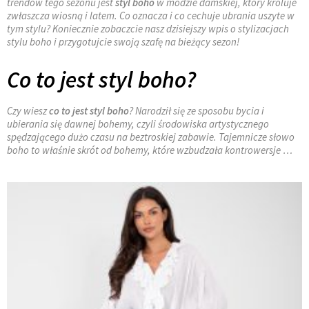
trendów tego sezonu jest
styl boho
w modzie damskiej, który króluje
zwłaszcza wiosną i latem. Co oznacza i co cechuje ubrania uszyte w
tym stylu? Koniecznie zobaczcie nasz dzisiejszy wpis o stylizacjach
stylu boho i przygotujcie swoją szafę na bieżący sezon!
Co to jest styl boho?
Czy wiesz
co to jest styl boho
? Narodził się ze sposobu bycia i
ubierania się dawnej bohemy, czyli środowiska artystycznego
spędzającego dużo czasu na beztroskiej zabawie. Tajemnicze słowo
boho
to właśnie skrót od bohemy, które wzbudzała kontrowersje …