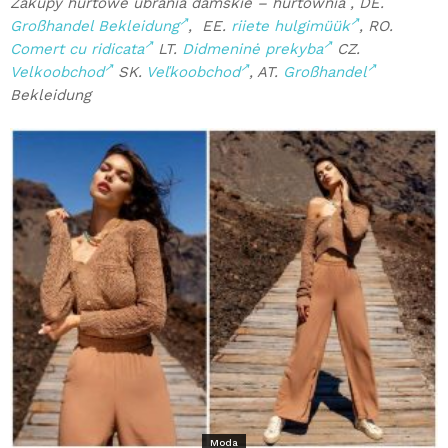
Zakupy hurtowe ubrania damskie – hurtownia , DE.
Großhandel Bekleidung
, EE.
riiete hulgimüük
, RO.
Comert cu ridicata
LT.
Didmeninė prekyba
CZ.
Velkoobchod
SK.
Veľkoobchod
, AT.
Großhandel
Bekleidung
Moda