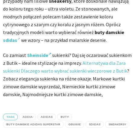
przypadły nam liliowe
sneakersy
, które doskonale nawiązują
do koloru tego roku – ultra violetu. Ze stonowanych, ale
modnych połączeń polecam także zestawienie koloru
cytrynowego z szarym czy koralu z jasnym różem. Oprócz
tradycyjnych modeli warto wybierać również
b
uty damskie
sdidas
we wzory – na przykład malarskie desenie.
Co zamiast
Sheinside
sukienki? Daj się oczarować sukienkom
z Butik – idealne stylizacje na imprezy.
Alternatywa dla Zara
sukienki Dlaczego warto wybrać sukienki wieczorowe z Butik
?
Zobacz elegancja sukienka na różne okazje. Markowe kurtki
zimowe damskie wyprzedaż, Niemieckie kurtki zimowe
damskie, Najmodniejsze kurtki zimowe damskie,
TAGS
ADDIA
ADIDAS
BUTY
BUTY DAMSKIE ADIDAS SUPERSTAR
OBUWIE
SDIDAS
SNEAKERSY