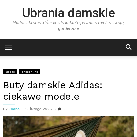
Ubrania damskie
Modne ubrania które każda kobieta powinna mieć w swojej
garderobie
adidas
shoponline
Buty damskie Adidas:
ciekawe modele
By
Joana
15 lutego 2026
0