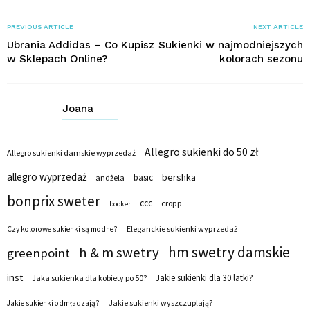
PREVIOUS ARTICLE
NEXT ARTICLE
Ubrania Addidas – Co Kupisz
Sukienki w najmodniejszych
w Sklepach Online?
kolorach sezonu
Joana
Allegro sukienki do 50 zł
Allegro sukienki damskie wyprzedaż
allegro wyprzedaż
bershka
basic
andżela
bonprix sweter
ccc
cropp
booker
Eleganckie sukienki wyprzedaż
Czy kolorowe sukienki są modne?
hm swetry damskie
h & m swetry
greenpoint
inst
Jakie sukienki dla 30 latki?
Jaka sukienka dla kobiety po 50?
Jakie sukienki wyszczuplają?
Jakie sukienki odmładzają?