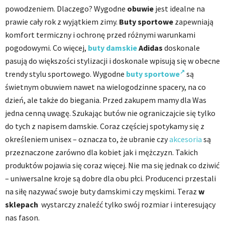
powodzeniem. Dlaczego? Wygodne
obuwie
jest idealne na
prawie cały rok z wyjątkiem zimy.
Buty sportowe
zapewniają
komfort termiczny i ochronę przed różnymi warunkami
pogodowymi. Co więcej,
buty damskie
Adidas
doskonale
pasują do większości stylizacji i doskonale wpisują się w obecne
trendy stylu sportowego. Wygodne
buty sportowe
są
świetnym obuwiem nawet na wielogodzinne spacery, na co
dzień, ale także do biegania. Przed zakupem mamy dla Was
jedna cenną uwagę. Szukając butów nie ograniczajcie się tylko
do tych z napisem damskie. Coraz częściej spotykamy się z
określeniem unisex – oznacza to, że ubranie czy
akcesoria
są
przeznaczone zarówno dla kobiet jak i mężczyzn. Takich
produktów pojawia się coraz więcej. Nie ma się jednak co dziwić
– uniwersalne kroje są dobre dla obu płci. Producenci przestali
na siłę nazywać swoje buty damskimi czy męskimi. Teraz
w
sklepach
wystarczy znaleźć tylko swój rozmiar i interesujący
nas fason.