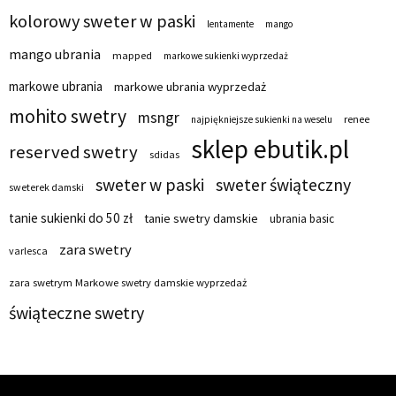
kolorowy sweter w paski
lentamente
mango
mango ubrania
mapped
markowe sukienki wyprzedaż
markowe ubrania
markowe ubrania wyprzedaż
mohito swetry
msngr
renee
najpiękniejsze sukienki na weselu
sklep ebutik.pl
reserved swetry
sdidas
sweter w paski
sweter świąteczny
sweterek damski
tanie sukienki do 50 zł
tanie swetry damskie
ubrania basic
zara swetry
varlesca
zara swetrym Markowe swetry damskie wyprzedaż
świąteczne swetry