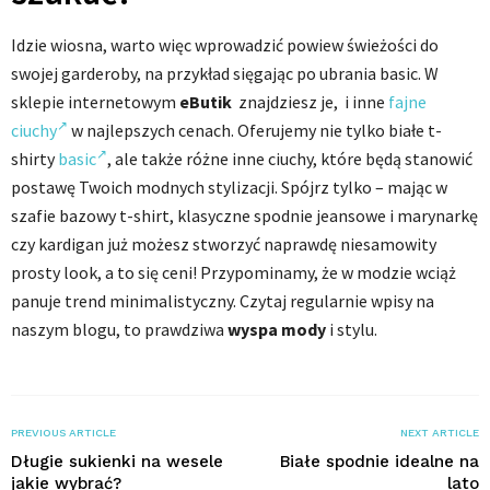
Idzie wiosna, warto więc wprowadzić powiew świeżości do
swojej garderoby, na przykład sięgając po ubrania basic. W
sklepie internetowym
eButik
znajdziesz je, i inne
fajne
ciuchy
w najlepszych cenach. Oferujemy nie tylko białe t-
shirty
basic
, ale także różne inne ciuchy, które będą stanowić
postawę Twoich modnych stylizacji. Spójrz tylko – mając w
szafie bazowy t-shirt, klasyczne spodnie jeansowe i marynarkę
czy kardigan już możesz stworzyć naprawdę niesamowity
prosty look, a to się ceni! Przypominamy, że w modzie wciąż
panuje trend minimalistyczny. Czytaj regularnie wpisy na
naszym blogu, to prawdziwa
wyspa mody
i stylu.
PREVIOUS ARTICLE
NEXT ARTICLE
Długie sukienki na wesele
Białe spodnie idealne na
jakie wybrać?
lato