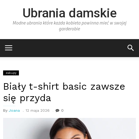
Ubrania damskie
Modne ubrania które każda kobieta powinna mieć w swojej
garderobie
zakupy
Biały t-shirt basic zawsze
się przyda
By
Joana
12 maja 2026
0