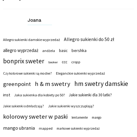
Joana
Allegro sukienki do 50 zł
Allegro sukienki damskie wyprzedaż
allegro wyprzedaż
bershka
basic
andżela
bonprix sweter
ccc
cropp
booker
Eleganckie sukienki wyprzedaż
Czy kolorowe sukienki są modne?
hm swetry damskie
h & m swetry
greenpoint
inst
Jakie sukienki dla 30 latki?
Jaka sukienka dla kobiety po 50?
Jakie sukienki wyszczuplają?
Jakie sukienki odmładzają?
kolorowy sweter w paski
lentamente
mango
mango ubrania
mapped
markowe sukienki wyprzedaż