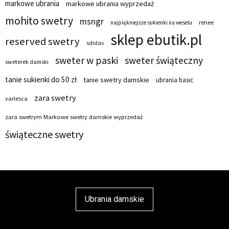
markowe ubrania
markowe ubrania wyprzedaż
mohito swetry
msngr
renee
najpiękniejsze sukienki na weselu
sklep ebutik.pl
reserved swetry
sdidas
sweter w paski
sweter świąteczny
sweterek damski
tanie sukienki do 50 zł
tanie swetry damskie
ubrania basic
zara swetry
varlesca
zara swetrym Markowe swetry damskie wyprzedaż
świąteczne swetry
Ubrania damskie