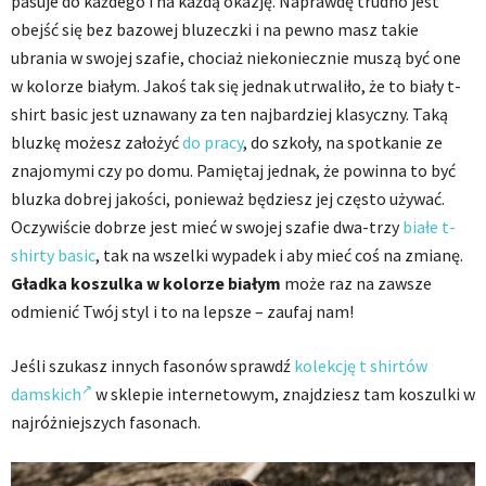
pasuje do każdego i na każdą okazję. Naprawdę trudno jest
obejść się bez bazowej bluzeczki i na pewno masz takie
ubrania w swojej szafie, chociaż niekoniecznie muszą być one
w kolorze białym. Jakoś tak się jednak utrwaliło, że to biały t-
shirt basic jest uznawany za ten najbardziej klasyczny. Taką
bluzkę możesz założyć
do pracy
, do szkoły, na spotkanie ze
znajomymi czy po domu. Pamiętaj jednak, że powinna to być
bluzka dobrej jakości, ponieważ będziesz jej często używać.
Oczywiście dobrze jest mieć w swojej szafie dwa-trzy
białe t-
shirty basic
, tak na wszelki wypadek i aby mieć coś na zmianę.
Gładka koszulka w kolorze białym
może raz na zawsze
odmienić Twój styl i to na lepsze – zaufaj nam!
Jeśli szukasz innych fasonów sprawdź
kolekcję t shirtów
damskich
w sklepie internetowym, znajdziesz tam koszulki w
najróżniejszych fasonach.