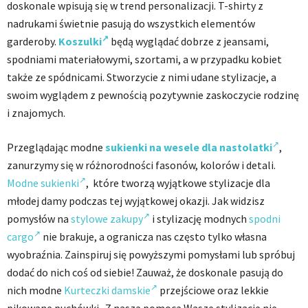
doskonale wpisują się w trend personalizacji. T-shirty z
nadrukami świetnie pasują do wszystkich elementów
garderoby.
Koszulki
będą wyglądać dobrze z jeansami,
spodniami materiałowymi, szortami, a w przypadku kobiet
także ze spódnicami. Stworzycie z nimi udane stylizacje, a
swoim wyglądem z pewnością pozytywnie zaskoczycie rodzinę
i znajomych.
Przeglądając modne
sukienki na wesele dla nastolatki
,
zanurzymy się w różnorodności fasonów, kolorów i detali.
Modne sukienki
, które tworzą wyjątkowe stylizacje dla
młodej damy podczas tej wyjątkowej okazji. Jak widzisz
pomysłów na
stylowe zakupy
i stylizację modnych
spodni
cargo
nie brakuje, a ogranicza nas często tylko własna
wyobraźnia. Zainspiruj się powyższymi pomysłami lub spróbuj
dodać do nich coś od siebie! Zauważ, że doskonale pasują do
nich modne
Kurteczki damskie
przejściowe oraz lekkie