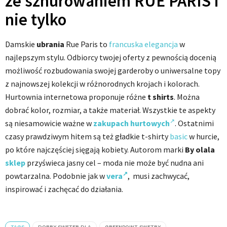
ze sznurowaniem RUE PARIS i
nie tylko
Damskie
ubrania
Rue Paris to
francuska elegancja
w
najlepszym stylu. Odbiorcy twojej oferty z pewnością docenią
możliwość rozbudowania swojej garderoby o uniwersalne topy
z najnowszej kolekcji w różnorodnych krojach i kolorach.
Hurtownia internetowa proponuje różne
t shirts
. Można
dobrać kolor, rozmiar, a także materiał. Wszystkie te aspekty
są niesamowicie ważne w
zakupach hurtowych
. Ostatnimi
czasy prawdziwym hitem są też gładkie t-shirty
basic
w hurcie,
po które najczęściej sięgają kobiety. Autorom marki
By olala
sklep
przyświeca jasny cel – moda nie może być nudna ani
powtarzalna. Podobnie jak w
vera
, musi zachwycać,
inspirować i zachęcać do działania.
TAGS
DOBRY SWETER DLA
GREENPOINT SWETRY