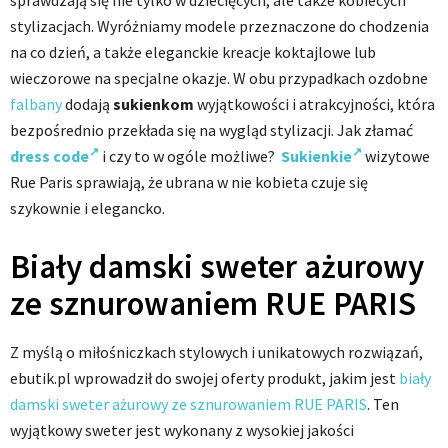
sprawdzają się nie tylko w dziecięcych, ale także kobiecych
stylizacjach. Wyróżniamy modele przeznaczone do chodzenia
na co dzień, a także eleganckie kreacje koktajlowe lub
wieczorowe na specjalne okazje. W obu przypadkach ozdobne
falbany
dodają
sukienkom
wyjątkowości i atrakcyjności, która
bezpośrednio przekłada się na wygląd stylizacji. Jak złamać
dress code
i czy to w ogóle możliwe?
Sukienkie
wizytowe
Rue Paris sprawiają, że ubrana w nie kobieta czuje się
szykownie i elegancko.
Biały damski sweter ażurowy
ze sznurowaniem RUE PARIS
Z myślą o miłośniczkach stylowych i unikatowych rozwiązań,
ebutik.pl wprowadził do swojej oferty produkt, jakim jest
biały
damski sweter ażurowy ze sznurowaniem RUE PARIS
. Ten
wyjątkowy sweter jest wykonany z wysokiej jakości