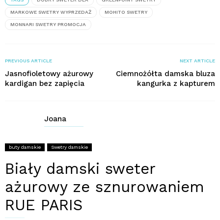
MARKOWE SWETRY WYPRZEDAŻ
MOHITO SWETRY
MONNARI SWETRY PROMOCJA
PREVIOUS ARTICLE
NEXT ARTICLE
Jasnofioletowy ażurowy
Ciemnożółta damska bluza
kardigan bez zapięcia
kangurka z kapturem
Joana
buty damskie
Swetry damskie
Biały damski sweter
ażurowy ze sznurowaniem
RUE PARIS