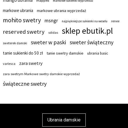
mango ubrania
mapped
markowe sukienki wyprzedaż
markowe ubrania
markowe ubrania wyprzedaż
mohito swetry
msngr
renee
najpiękniejsze sukienki na weselu
sklep ebutik.pl
reserved swetry
sdidas
sweter w paski
sweter świąteczny
sweterek damski
tanie sukienki do 50 zł
tanie swetry damskie
ubrania basic
zara swetry
varlesca
zara swetrym Markowe swetry damskie wyprzedaż
świąteczne swetry
Ubrania damskie