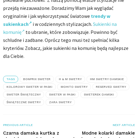
pikowane puchówki. Z naszą pomocą Wasze stylizacje nie
przejdą niezauważone. Doradzimy Wam jak wyglądać
oryginalnie i jak wykorzystywać światowe
trendy w
sukienkach
i w codziennych stylizacjach.
Sukienki na
komunię
to ubranie, które zobowiązuje. Powinno być
schludne i zadbane. Oprócz tego musi też spełniać kilka
kryteriów. Zobacz, jakie sukienki na komunię będą najlepsze
dla Ciebie.
TAGS
BONPRIX SWETER
H & M SWETRY
HM SWETRY DAMSKIE
KOLOROWY SWETER W PASKI
MOHITO SWETRY
RESERVED SWETRY
SWETER ŚWIĄTECZNY
SWETER W PASKI
SWETEREK DAMSKI
ŚWIĄTECZNE SWETRY
ZARA SWETRY
PREVIOUS ARTICLE
NEXT ARTICLE
Czarna damska kurtka z
Modne kolarki damskie