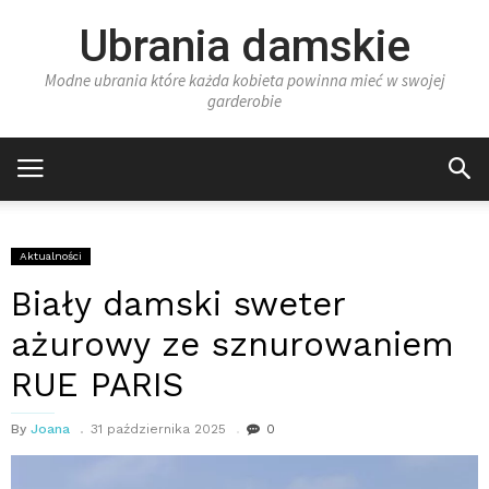
Ubrania damskie
Modne ubrania które każda kobieta powinna mieć w swojej
garderobie
Aktualności
Biały damski sweter
ażurowy ze sznurowaniem
RUE PARIS
By
Joana
31 października 2025
0