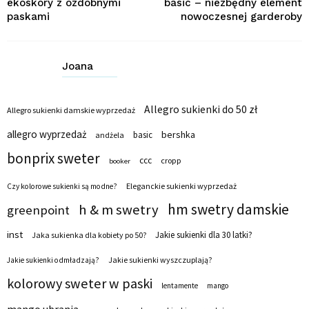
ekoskóry z ozdobnymi
basic – niezbędny element
paskami
nowoczesnej garderoby
Joana
Allegro sukienki do 50 zł
Allegro sukienki damskie wyprzedaż
allegro wyprzedaż
bershka
basic
andżela
bonprix sweter
ccc
cropp
booker
Eleganckie sukienki wyprzedaż
Czy kolorowe sukienki są modne?
hm swetry damskie
h & m swetry
greenpoint
inst
Jakie sukienki dla 30 latki?
Jaka sukienka dla kobiety po 50?
Jakie sukienki wyszczuplają?
Jakie sukienki odmładzają?
kolorowy sweter w paski
lentamente
mango