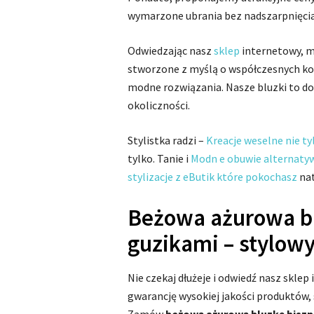
wymarzone ubrania bez nadszarpnięci
Odwiedzając nasz
sklep
internetowy, m
stworzone z myślą o współczesnych kob
modne rozwiązania. Nasze bluzki to do
okoliczności.
Stylistka radzi –
Kreacje weselne nie ty
tylko. Tanie i
Modn e obuwie alternatyw
stylizacje z eButik które pokochasz
nat
Beżowa ażurowa bl
guzikami – stylow
Nie czekaj dłużeje i odwiedź nasz sklep
gwarancję wysokiej jakości produktów, s