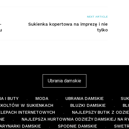
NEXT ARTICLE
–
Sukienka kopertowa na imprezę i nie
u
tylko
Ubrania damskie
A I BUTY
MODA
UBRANIA DAMSKIE
SUK
EKOLTÓW W SUKIENKACH
BLUZKI DAMSKIE
BL
SKLEPACH INTERNETOWYCH
NAJLEPSZY BUTIK Z ODZI
NE
NAJLEPSZA HURTOWNIA ODZIEŻY DAMSKIEJ NA R
ARYNARKI DAMSKIE
SPODNIE DAMSKIE
SWETR