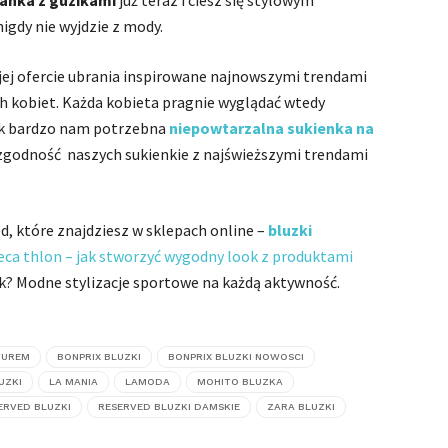
anka z guzikami
już teraz i ciesz się stylowym
igdy nie wyjdzie z mody.
ej ofercie ubrania inspirowane najnowszymi trendami
kobiet. Każda kobieta pragnie wyglądać wtedy
tak bardzo nam potrzebna
niepowtarzalna sukienka na
A zgodność naszych sukienkie z najświeższymi trendami
d, które znajdziesz w sklepach online –
bluzki
eca thlon – jak stworzyć wygodny look z produktami
k? Modne stylizacje sportowe na każdą aktywność.
TUREM
BONPRIX BLUZKI
BONPRIX BLUZKI NOWOSCI
UZKI
LA MANIA
LAMODA
MOHITO BLUZKA
ERVED BLUZKI
RESERVED BLUZKI DAMSKIE
ZARA BLUZKI