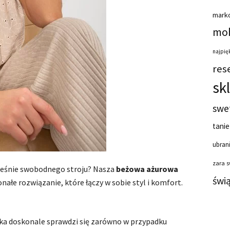
mark
moh
najpięk
res
sk
swe
tanie
ubrani
zara 
ześnie swobodnego stroju? Nasza
beżowa ażurowa
świ
nałe rozwiązanie, które łączy w sobie styl i komfort.
uzka doskonale sprawdzi się zarówno w przypadku