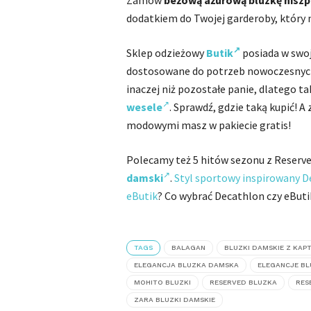
Zamów
beżową ażurową bluzkę hiszp
dodatkiem do Twojej garderoby, który n
Sklep odzieżowy
Butik
posiada w swoj
dostosowane do potrzeb nowoczesnych 
inaczej niż pozostałe panie, dlatego 
wesele
. Sprawdź, gdzie taką kupić! 
modowymi masz w pakiecie gratis!
Polecamy też 5 hitów sezonu z Reserve
damski
.
Styl sportowy inspirowany D
eButik
? Co wybrać Decathlon czy eButi
TAGS
BALAGAN
BLUZKI DAMSKIE Z KAP
ELEGANCJA BLUZKA DAMSKA
ELEGANCJE BL
MOHITO BLUZKI
RESERVED BLUZKA
RES
ZARA BLUZKI DAMSKIE