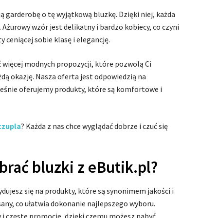
ą garderobę o tę wyjątkową bluzkę. Dzięki niej, każda
i. Ażurowy wzór jest delikatny i bardzo kobiecy, co czyni
 ceniącej sobie klasę i elegancję.
ć więcej modnych propozycji, które pozwolą Ci
dą okazję. Nasza oferta jest odpowiedzią na
eśnie oferujemy produkty, które są komfortowe i
czupla
? Każda z nas chce wyglądać dobrze i czuć się
rać bluzki z eButik.pl?
cydujesz się na produkty, które są synonimem jakości i
isany, co ułatwia dokonanie najlepszego wyboru.
 i częste promocje, dzięki czemu możesz nabyć