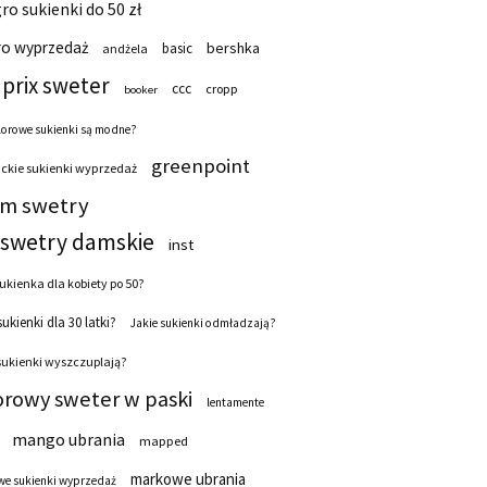
ro sukienki do 50 zł
ro wyprzedaż
bershka
basic
andżela
prix sweter
ccc
cropp
booker
lorowe sukienki są modne?
greenpoint
ckie sukienki wyprzedaż
 m swetry
swetry damskie
inst
ukienka dla kobiety po 50?
sukienki dla 30 latki?
Jakie sukienki odmładzają?
sukienki wyszczuplają?
orowy sweter w paski
lentamente
mango ubrania
mapped
markowe ubrania
e sukienki wyprzedaż