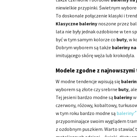
niewielkie przypinki. Świetnym wybor
To doskonale połączenie klasyki i tren
Klasyczne baleriny
noszone przez bal
lata nie były jednak ozdobione w ten s
być w tym samym kolorze co
buty
, w 
Dobrym wyborem są także
baleriny na
imitującego skórę węża lub krokodyla.
Modele zgodne z najnowszymi 
W modne tendencje wpisują się
balerin
wyborem są złote czy srebrne
buty
, al
Tej jesieni bardzo modne są
baleriny
w 
czerwony, różowy, kobaltowy, turkusowy,
w tym roku bardzo modne są
baleriny
przypominające swoim wyglądem trampk
z ozdobnym puszkiem. Warto stawiać ta