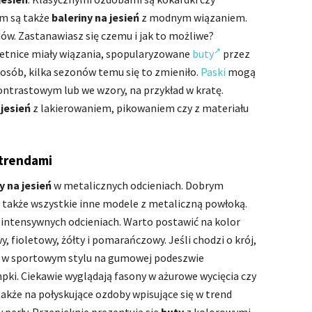
em są także
baleriny na jesień
z modnym wiązaniem.
dów. Zastanawiasz się czemu i jak to możliwe?
etnice miały wiązania, spopularyzowane
buty
przez
posób, kilka sezonów temu się to zmieniło.
Paski
mogą
kontrastowym lub we wzory, na przykład w kratę.
 jesień
z lakierowaniem, pikowaniem czy z materiału
trendami
y na jesień
w metalicznych odcieniach. Dobrym
e także wszystkie inne modele z metaliczną powłoką.
intensywnych odcieniach. Warto postawić na kolor
 fioletowy, żółty i pomarańczowy. Jeśli chodzi o krój,
w sportowym stylu na gumowej podeszwie
i. Ciekawie wyglądają fasony w ażurowe wycięcia czy
kże na połyskujące ozdoby wpisujące się w trend