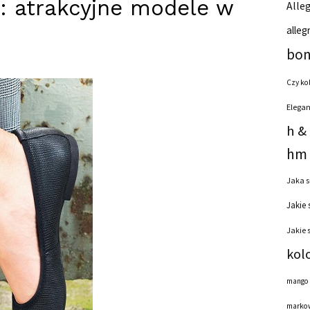
ń: atrakcyjne modele w
Alleg
alleg
bon
Czy ko
Elegan
h &
hm 
Jaka s
Jakie 
Jakie 
kol
mango
markow