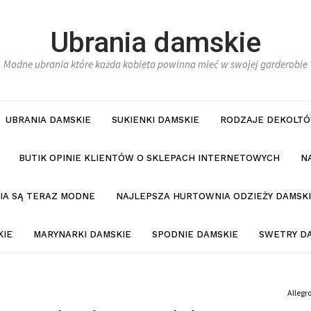
Ubrania damskie
Modne ubrania które każda kobieta powinna mieć w swojej garderobie
UBRANIA DAMSKIE
SUKIENKI DAMSKIE
RODZAJE DEKOLTÓ
BUTIK OPINIE KLIENTÓW O SKLEPACH INTERNETOWYCH
N
NIA SĄ TERAZ MODNE
NAJLEPSZA HURTOWNIA ODZIEŻY DAMSKI
KIE
MARYNARKI DAMSKIE
SPODNIE DAMSKIE
SWETRY D
Allegr