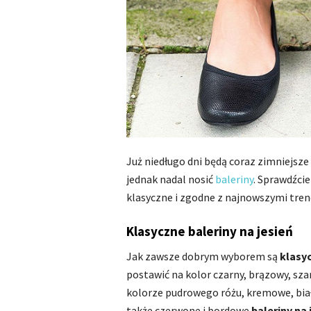
Już niedługo dni będą coraz zimniejsze 
jednak nadal nosić
baleriny
. Sprawdźcie
klasyczne i zgodne z najnowszymi trend
Klasyczne baleriny na jesień
Jak zawsze dobrym wyborem są
klasyc
postawić na kolor czarny, brązowy, sza
kolorze pudrowego różu, kremowe, bia
także czerwone i bordowe
baleriny na 