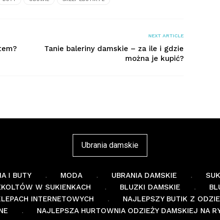
NEXT ARTICLE
atem?
Tanie baleriny damskie – za ile i gdzie
można je kupić?
Ubrania damskie
A I BUTY
MODA
UBRANIA DAMSKIE
SUK
EKOLTÓW W SUKIENKACH
BLUZKI DAMSKIE
BL
SKLEPACH INTERNETOWYCH
NAJLEPSZY BUTIK Z ODZI
NE
NAJLEPSZA HURTOWNIA ODZIEŻY DAMSKIEJ NA R