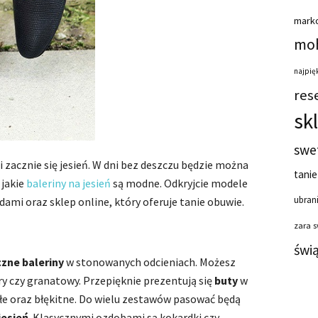
mark
moh
najpięk
res
sk
swe
i zacznie się jesień. W dni bez deszczu będzie można
tanie
 jakie
baleriny na jesień
są modne. Odkryjcie modele
ubrani
ami oraz sklep online, który oferuje tanie obuwie.
zara 
świ
zne baleriny
w stonowanych odcieniach. Możesz
ry czy granatowy. Przepięknie prezentują się
buty
w
łe oraz błękitne. Do wielu zestawów pasować będą
jesień
. Klasycznymi ozdobami są kokardki czy