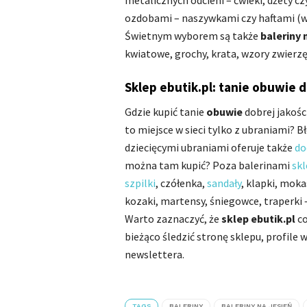
metalicznych odcieni – ćwieki, dżety cz
ozdobami – naszywkami czy haftami (
Świetnym wyborem są także
baleriny 
kwiatowe, grochy, krata, wzory zwierzę
Sklep ebutik.pl: tanie obuwie d
Gdzie kupić tanie
obuwie
dobrej jakoś
to miejsce w sieci tylko z ubraniami? B
dziecięcymi ubraniami oferuje także
do
można tam kupić? Poza balerinami
skl
szpilki
, czółenka,
sandały
, klapki, moka
kozaki, martensy, śniegowce, traperki 
Warto zaznaczyć, że
sklep ebutik.pl
co
bieżąco śledzić stronę sklepu, profile
newslettera.
TAGS
BALERINY
BALERINY NA JESIEŃ