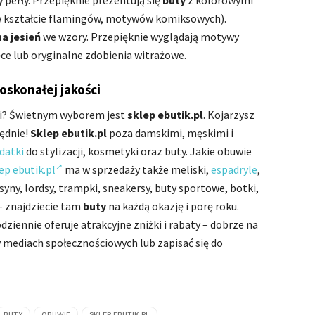
y perły. Przepięknie prezentują się
buty
z kolorowymi
w kształcie flamingów, motywów komiksowych).
na jesień
we wzory. Przepięknie wyglądają motywy
ce lub oryginalne zdobienia witrażowe.
oskonałej jakości
ci? Świetnym wyborem jest
sklep ebutik.pl
. Kojarzysz
łędnie!
Sklep ebutik.pl
poza damskimi, męskimi i
datki
do stylizacji, kosmetyki oraz buty. Jakie obuwie
ep ebutik.pl
ma w sprzedaży także meliski,
espadryle
,
syny, lordsy, trampki, sneakersy, buty sportowe, botki,
– znajdziecie tam
buty
na każdą okazję i porę roku.
dziennie oferuje atrakcyjne zniżki i rabaty – dobrze na
 w mediach społecznościowych lub zapisać się do
BUTY
OBUWIE
SKLEP EBUTIK.PL