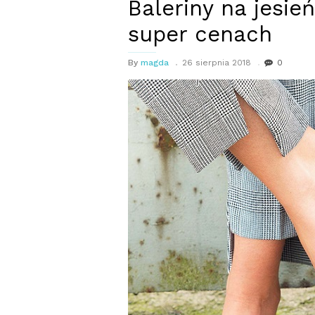
Baleriny na jesie
super cenach
By
magda
26 sierpnia 2018
0