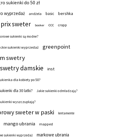
ro sukienki do 50 zł
ro wyprzedaż
bershka
basic
andżela
prix sweter
ccc
cropp
booker
lorowe sukienki są modne?
greenpoint
ckie sukienki wyprzedaż
 m swetry
swetry damskie
inst
ukienka dla kobiety po 50?
sukienki dla 30 latki?
Jakie sukienki odmładzają?
sukienki wyszczuplają?
orowy sweter w paski
lentamente
mango ubrania
mapped
markowe ubrania
e sukienki wyprzedaż