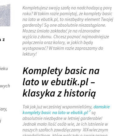
Kompletujesz swoją szafę na nadchodzącą porę
roku? W takim razie pamiętaj, że komplety basic
na lato w ebutik.pl, to niezbędny element Twojej
garderoby! Są one absolutnie niezastąpione.
Możesz śmiało zakładać je na różnorodne
wyjścia z domu. Chcesz poznać najmodniejsze
a z
połączenia oraz kolory, w jakich będą
występować? W takim razie zapraszamy do
lektury!
Komplety basic na
wieku
lato w ebutik.pl –
owych
klasyka z historią
Tak jak już wcześniej wspomnieliśmy,
damskie
ary,
komplety basic na lato w ebutik.pl
są
absolutnie niezbędne w letniej garderobie!
j
Jednak mała ilość osób wie, że ich istnienie w
naszych szafach zawdzięczamy XIX-wiecznym
skandalistkom, które walczyły o swoje prawa.