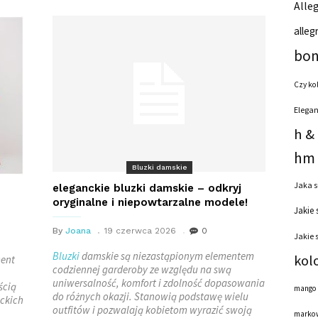
Alleg
alleg
bon
Czy ko
Elegan
h &
hm 
Bluzki damskie
Jaka s
eleganckie bluzki damskie – odkryj
oryginalne i niepowtarzalne modele!
Jakie 
By
Joana
19 czerwca 2026
0
Jakie 
Bluzki
damskie są niezastąpionym elementem
kol
ment
codziennej garderoby ze względu na swą
uniwersalność, komfort i zdolność dopasowania
ścią
mango
do różnych okazji. Stanowią podstawę wielu
ckich
outfitów i pozwalają kobietom wyrazić swoją
markow