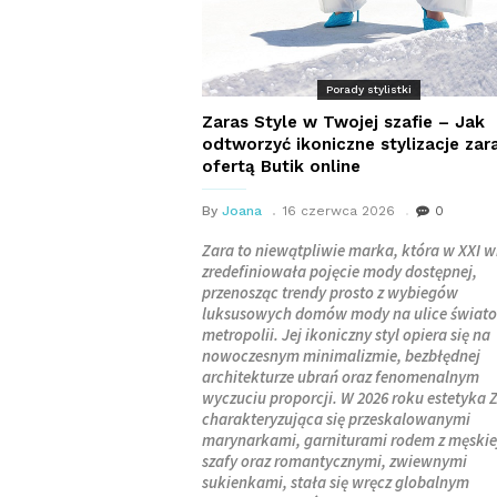
Porady stylistki
Zaras Style w Twojej szafie – Jak
odtworzyć ikoniczne stylizacje zar
ofertą Butik online
By
Joana
16 czerwca 2026
0
Zara to niewątpliwie marka, która w XXI 
zredefiniowała pojęcie mody dostępnej,
przenosząc trendy prosto z wybiegów
luksusowych domów mody na ulice świat
metropolii. Jej ikoniczny styl opiera się na
nowoczesnym minimalizmie, bezbłędnej
architekturze ubrań oraz fenomenalnym
wyczuciu proporcji. W 2026 roku estetyka Z
charakteryzująca się przeskalowanymi
marynarkami, garniturami rodem z męskie
szafy oraz romantycznymi, zwiewnymi
sukienkami, stała się wręcz globalnym