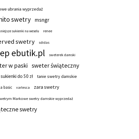
owe ubrania wyprzedaż
ito swetry
msngr
renee
niejsze sukienki na weselu
erved swetry
sdidas
lep ebutik.pl
sweterek damski
ter w paski
sweter świąteczny
 sukienki do 50 zł
tanie swetry damskie
zara swetry
a basic
varlesca
swetrym Markowe swetry damskie wyprzedaż
ąteczne swetry