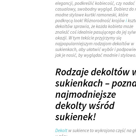
elegancji, podkreślić kobiecość, czy nadać
casualowy, swobodny wygląd. Dobierz do 
modne stylowe kurtki ramoneski, które
podkręcą look! Różnorodność krojów
i
kszt
dekoltów sprawia, że każda kobieta może
znaleźć coś idealnie pasującego do jej sylwe
okazji. W tym tekście przyjrzymy się
najpopularniejszym rodzajom dekoltów w
sukienkach, aby ułatwić wybór i podpowie
jak je nosić, by wyglądać modnie i stylowo
Rodzaje dekoltów 
sukienkach – pozna
najmodniejsze
dekolty wśród
sukienek!
Dekolt
w sukience to wykrojona część na g