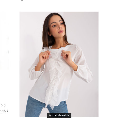
icie
żności
Bluzki damskie