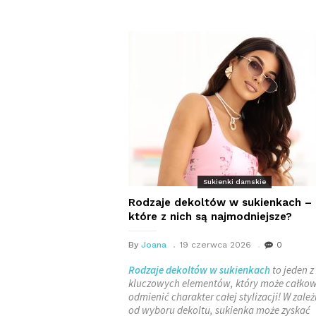
Sukienki damskie
Rodzaje dekoltów w sukienkach –
które z nich są najmodniejsze?
By
Joana
19 czerwca 2026
0
Rodzaje dekoltów w sukienkach
to jeden z
kluczowych elementów, który może całkow
odmienić charakter całej stylizacji! W zale
od wyboru dekoltu, sukienka może zyskać