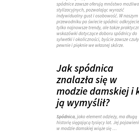
spódnice zawsze oferują mnóstwo możliwo
stylizacyjnych, pozwalając wyrazić
indywidualny gust i osobowość. W naszym
przewodniku po świecie spódnic odkryjecie
tylko najnowsze trendy, ale także praktycz
wskazówki dotyczące doboru spódnicy do
sylwetki i okoliczności, byście zawsze czuły
pewnie i pięknie we własnej skórze.
Jak spódnica
znalazła się w
modzie damskiej i 
ją wymyślił?
Spódnica
, jako element odzieży, ma długą
historię sięgającą tysięcy lat. Jej pojawieni
w modzie damskiej wiąże się …