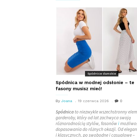
Spódnice damskie
Spódnica w modnej odsłonie – te
fasony musisz mieć!
By
Joana
19 czerwca 2026
0
Spódnica
to niezwykle wszechstronny ele
garderoby, który od lat zachwyca swoją
różnorodnością stylów, fasonów
i
możliwo
dopasowania do różnych okazji. Od elegan
i klasycznych, po swobodne i casualowe –