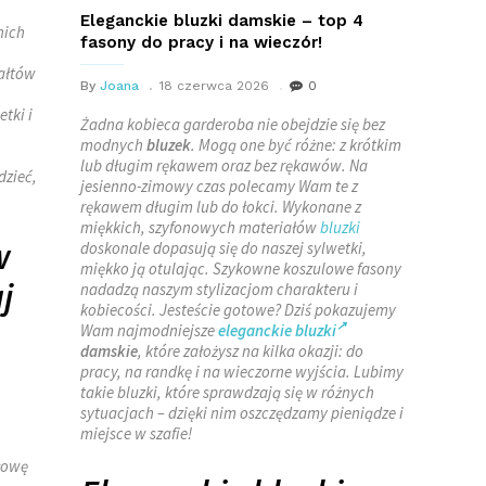
Eleganckie bluzki damskie – top 4
nich
fasony do pracy i na wieczór!
ałtów
By
Joana
18 czerwca 2026
0
tki i
Żadna kobieca garderoba nie obejdzie się bez
modnych
bluzek
. Mogą one być różne: z krótkim
lub długim rękawem oraz bez rękawów. Na
dzieć,
jesienno-zimowy czas polecamy Wam te z
.
rękawem długim lub do łokci. Wykonane z
miękkich, szyfonowych materiałów
bluzki
w
doskonale dopasują się do naszej sylwetki,
miękko ją otulając. Szykowne koszulowe fasony
j
nadadzą naszym stylizacjom charakteru i
kobiecości. Jesteście gotowe? Dziś pokazujemy
Wam najmodniejsze
eleganckie bluzki
damskie
, które założysz na kilka okazji: do
pracy, na randkę i na wieczorne wyjścia. Lubimy
takie bluzki, które sprawdzają się w różnych
sytuacjach – dzięki nim oszczędzamy pieniądze i
miejsce w szafie!
łowę