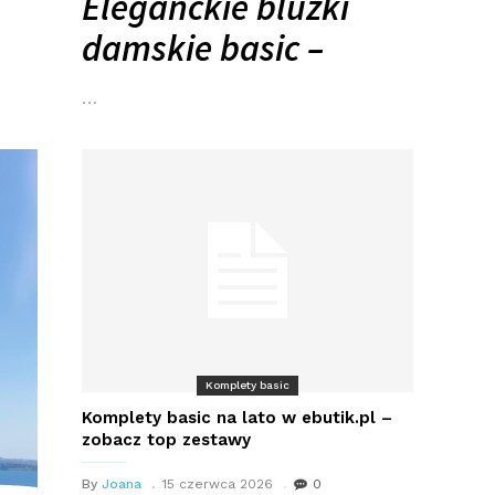
Eleganckie bluzki
damskie basic –
…
Komplety basic
Komplety basic na lato w ebutik.pl –
zobacz top zestawy
By
Joana
15 czerwca 2026
0