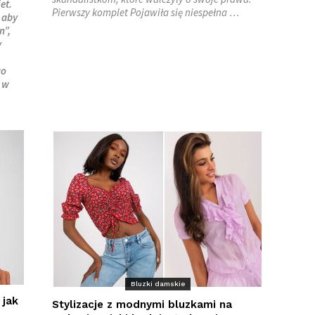
et.
Pierwszy komplet Pojawiła się niespełna …
 aby
n”,
y
go
 w
Bluzki damskie
 jak
Stylizacje z modnymi bluzkami na