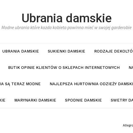
Ubrania damskie
Modne ubrania które każda kobieta powinna mieć w swojej garderobie
UBRANIA DAMSKIE
SUKIENKI DAMSKIE
RODZAJE DEKOLTÓ
BUTIK OPINIE KLIENTÓW O SKLEPACH INTERNETOWYCH
N
NIA SĄ TERAZ MODNE
NAJLEPSZA HURTOWNIA ODZIEŻY DAMSKI
KIE
MARYNARKI DAMSKIE
SPODNIE DAMSKIE
SWETRY D
Allegr