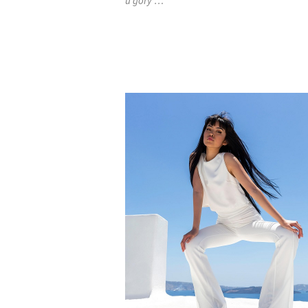
u góry …