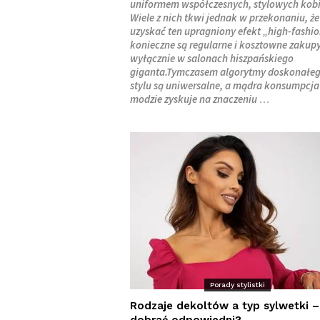
uniformem współczesnych, stylowych kobi
Wiele z nich tkwi jednak w przekonaniu, że
uzyskać ten upragniony efekt „high-fashio
konieczne są regularne i kosztowne zakup
wyłącznie w salonach hiszpańskiego
giganta.
Tymczasem algorytmy doskonałe
stylu są uniwersalne, a mądra konsumpcja
modzie zyskuje na znaczeniu
…
Porady stylistki
Rodzaje dekoltów a typ sylwetki –