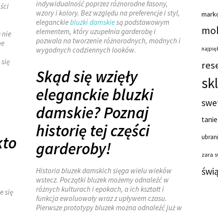
indywidualność poprzez różnorodne fasony,
ści
wzory i kolory. Bez względu na preferencje i styl,
mark
eleganckie
bluzki damskie
są podstawowym
moh
elementem, który uzupełnia garderobę i
 nie
pozwala na tworzenie różnorodnych, modnych i
ne
wygodnych codziennych looków.
najpięk
 się
res
Skąd się wzięły
sk
eleganckie bluzki
swe
damskie? Poznaj
tanie
historię tej części
kto
ubrani
garderoby!
zara 
świ
Historia bluzek damskich sięga wielu wieków
wstecz. Początki bluzek możemy odnaleźć w
różnych kulturach i epokach, a ich kształt i
e się
funkcja ewoluowały wraz z upływem czasu.
Pierwsze prototypy bluzek można odnaleźć już w
…