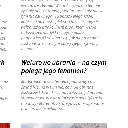
welurowe ubrania
! W bardzo szybkim tempie
e
zyskały one ogromną popularności i nie ma w
tym nic dziwnego! Są bardzo eleganckie,
kobiece i po prostu piękne! Obecnie stały się
brań.
najbardziej atrakcyjnym produktem wśród
spodni
miłośniczek mody! Przeczytaj nasze
st
podpowiedzi i dowiedz się, jak długo z nami
asze
zostanie oraz na czym polega jego ogromny
podni
fenomen!
nie!
Welurowe ubrania – na czym
h –
polega jego fenomen?
Modne welurowe ubrania
opanowały cały
ednak
świat! Nie ma w tym nic, co mogłoby nas
s,
zaskoczyć! Jednak zastanawiasz się, dlaczego
stanowią one w ostatnim czasie największy hit
mi! W
modowy? Materiał, z którego są one wykonane,
jest niezwykle delikatny,
…