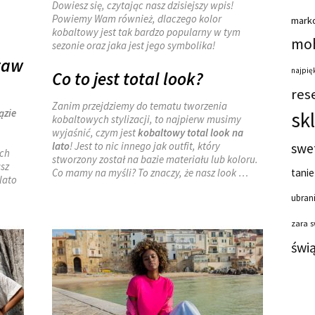
Dowiesz się, czytając nasz dzisiejszy wpis!
Powiemy Wam również, dlaczego kolor
mark
kobaltowy jest tak bardzo popularny w tym
moh
sezonie oraz jaka jest jego symbolika!
staw
najpięk
Co to jest total look?
res
Zanim przejdziemy do tematu tworzenia
ązie
sk
kobaltowych stylizacji, to najpierw musimy
wyjaśnić, czym jest
kobaltowy total look na
lato
! Jest to nic innego jak outfit, który
swe
ych
stworzony został na bazie materiału lub koloru.
sz
Co mamy na myśli? To znaczy, że nasz look
…
tanie
lato
ubrani
zara 
świ