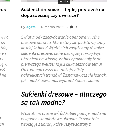
Moda
zura
Sukienki dresowe – lepiej postawić na
dopasowaną czy oversize?
By
agata
5 marca 2022
0
owy o
Świat mody zdecydowanie opanowały luźne
e są
dresowe ubrania, które stały się podstawą szafy
żdej
każdej kobiety! Wśród nich znajdziemy również
ie z
sukienki dresowe
, które okażą się niezbędnym
 z
ubraniem na wiosnę! Kobiety pokochały je od
się w
pierwszego wejrzenia już kilka sezonów temu!
naś
Od tamtego czasu nie znikają z listy
i na
największych trendów! Zastanawiasz się jednak,
jaki model powinnaś wybrać? Zobacz sama!
Sukienki dresowe – dlaczego
są tak modne?
W ostatnim czasie wśród kobiet panuje moda na
ż
wygodne i komfortowe ubrania. Przeważnie
ych
tworzą je z ubrań, które uszyte zostały z