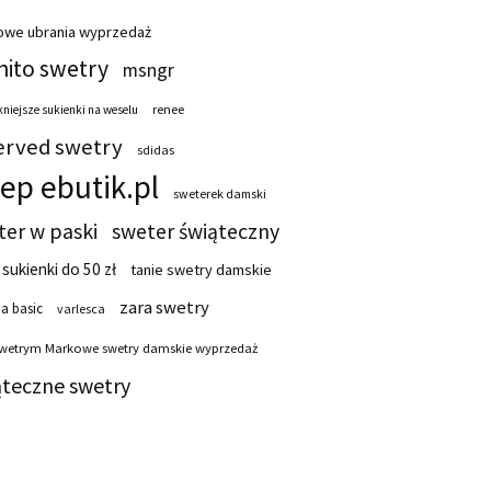
owe ubrania wyprzedaż
ito swetry
msngr
renee
niejsze sukienki na weselu
erved swetry
sdidas
lep ebutik.pl
sweterek damski
ter w paski
sweter świąteczny
 sukienki do 50 zł
tanie swetry damskie
zara swetry
a basic
varlesca
swetrym Markowe swetry damskie wyprzedaż
ąteczne swetry