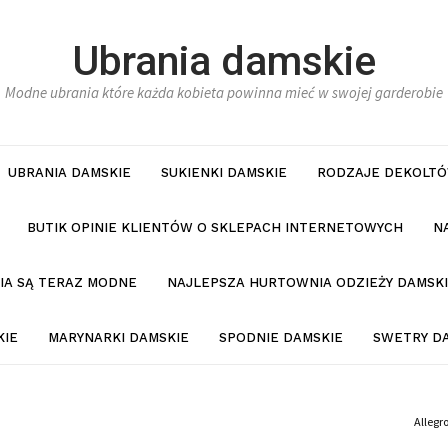
Ubrania damskie
Modne ubrania które każda kobieta powinna mieć w swojej garderobie
UBRANIA DAMSKIE
SUKIENKI DAMSKIE
RODZAJE DEKOLTÓ
BUTIK OPINIE KLIENTÓW O SKLEPACH INTERNETOWYCH
N
NIA SĄ TERAZ MODNE
NAJLEPSZA HURTOWNIA ODZIEŻY DAMSKI
KIE
MARYNARKI DAMSKIE
SPODNIE DAMSKIE
SWETRY D
Allegr