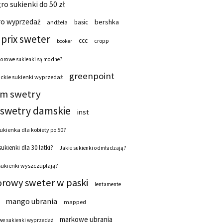
ro sukienki do 50 zł
ro wyprzedaż
bershka
basic
andżela
prix sweter
ccc
cropp
booker
lorowe sukienki są modne?
greenpoint
ckie sukienki wyprzedaż
 m swetry
swetry damskie
inst
ukienka dla kobiety po 50?
sukienki dla 30 latki?
Jakie sukienki odmładzają?
sukienki wyszczuplają?
orowy sweter w paski
lentamente
mango ubrania
mapped
markowe ubrania
e sukienki wyprzedaż