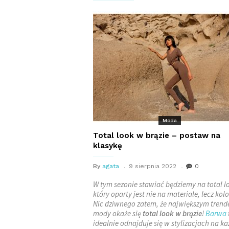
Moda
Total look w brązie – postaw na
klasykę
By
agata
9 sierpnia 2022
0
W tym sezonie stawiać będziemy na total l
który oparty jest nie na materiale, lecz kolo
Nic dziwnego zatem, że największym tren
mody okaże się
total look w brązie
!
Barwa
idealnie odnajduje się w stylizacjach na k