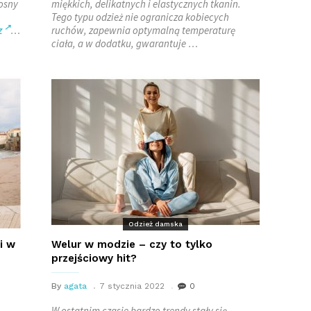
iosny
miękkich, delikatnych i elastycznych tkanin.
Tego typu odzież nie ogranicza kobiecych
z
…
ruchów, zapewnia optymalną temperaturę
ciała, a w dodatku, gwarantuje
…
Odzież damska
i w
Welur w modzie – czy to tylko
przejściowy hit?
By
agata
7 stycznia 2022
0
W ostatnim czasie bardzo trendy stały się