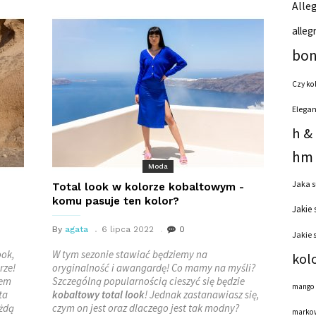
Alleg
alleg
bon
Czy ko
Elegan
h &
hm 
Moda
Jaka s
Total look w kolorze kobaltowym -
komu pasuje ten kolor?
Jakie 
By
agata
6 lipca 2022
0
Jakie 
ook,
W tym sezonie stawiać będziemy na
kol
rze!
oryginalność i awangardę! Co mamy na myśli?
dem
Szczególną popularnością cieszyć się będzie
mango
ta
kobaltowy total look
! Jednak zastanawiasz się,
ażdą
czym on jest oraz dlaczego jest tak modny?
markow