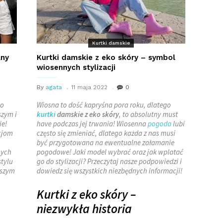
Kurtki damskie
lny
Kurtki damskie z eko skóry – symbol
wiosennych stylizacji
By
agata
11 maja 2022
0
do
Wiosna to dość kapryśna pora roku, dlatego
szym i
kurtki
damskie z eko skóry
, to absolutny must
ie!
have podczas jej trwania! Wiosenna
pogoda
lubi
cjom
często się zmieniać, dlatego każda z nas musi
być przygotowana na ewentualne załamanie
nych
pogodowe! Jaki model wybrać oraz jak wplatać
stylu
go do stylizacji? Przeczytaj nasze podpowiedzi i
kszym
dowiedz się wszystkich niezbędnych informacji!
Kurtki z eko skóry –
niezwykła historia