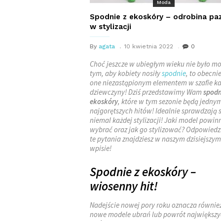
Moda
Spodnie z ekoskóry – odrobina pa
w stylizacji
By
agata
10 kwietnia 2022
0
Choć jeszcze w ubiegłym wieku nie było m
tym, aby kobiety nosiły
spodnie
, to obecni
one niezastąpionym elementem w szafie ka
dziewczyny! Dziś przedstawimy Wam
spodn
ekoskóry
, które w tym sezonie będą jednym
najgorętszych hitów! Idealnie sprawdzają 
niemal każdej stylizacji! Jaki model powin
wybrać oraz jak go stylizować? Odpowiedz
te pytania znajdziesz w naszym dzisiejszym
wpisie!
Spodnie z ekoskóry –
wiosenny hit!
Nadejście nowej pory roku oznacza równie
nowe modele ubrań lub powrót największ