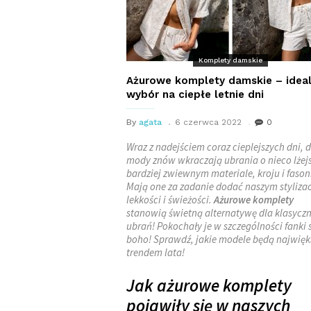
Komplety damskie
Ażurowe komplety damskie – idea
wybór na ciepłe letnie dni
By
agata
6 czerwca 2022
0
Wraz z nadejściem coraz cieplejszych dni, 
mody znów wkraczają ubrania o nieco lżej
bardziej zwiewnym materiale, kroju i fason
Mają one za zadanie dodać naszym styliza
lekkości i świeżości.
Ażurowe komplety
stanowią świetną alternatywę dla klasycz
ubrań! Pokochały je w szczególności fanki 
boho! Sprawdź, jakie modele będą najwię
trendem lata!
Jak ażurowe komplety
pojawiły się w naszych