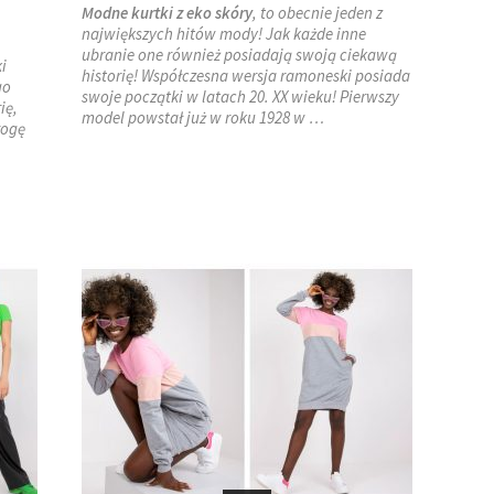
Modne kurtki z eko skóry
, to obecnie jeden z
największych hitów mody! Jak każde inne
ubranie one również posiadają swoją ciekawą
i
historię! Współczesna wersja ramoneski posiada
go
swoje początki w latach 20. XX wieku! Pierwszy
ię,
model powstał już w roku 1928 w
…
rogę