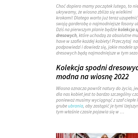
Choć dopiero mamy początek lutego, to ni
ukrywamy, że wiosna zbliża się wielkimi
krokami! Dlatego warto już teraz uzupełnić
swoją garderobę o najmodniejsze fasony u
Dziś na pierwszym planie będzie
kolekcja 
dresowych
, które uchodzą za absolutne mu
have w szafie każdej kobiety! Przeczytaj n
podpowiedzi i dowiedz się, jakie modele s
dresowych będą najmodniejsze w tym sezo
Kolekcja spodni dresowyc
modna na wiosnę 2022
Wiosna oznacza powrót natury do życia, j
dla nas kobiet jest to bardzo szczególny cza
ponieważ musimy wyciągnąć z szaf ciepłe i
grube
ubrania
, aby zastąpić je tymi lżejszy
tym właśnie czasie pojawia się w
…